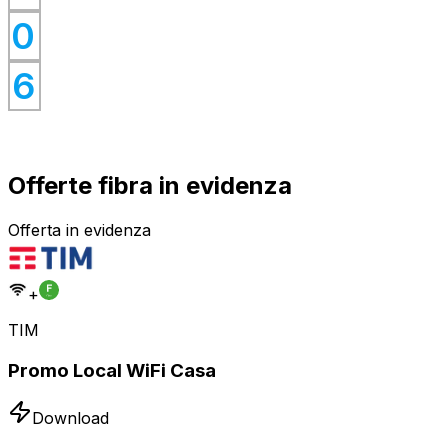
0
0
0
6
Offerte fibra in evidenza
Offerta in evidenza
+
TIM
Promo Local WiFi Casa
Download