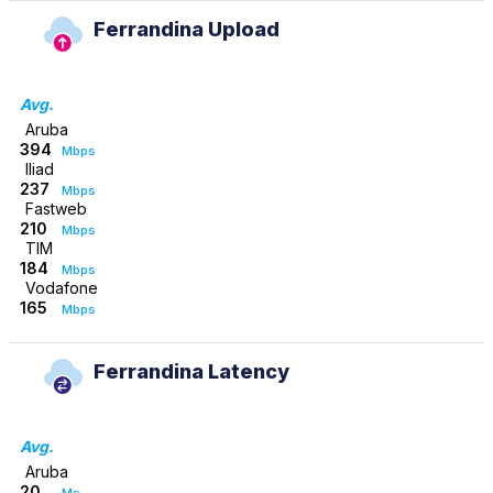
Ferrandina Upload
Avg.
Aruba
394
Mbps
Iliad
237
Mbps
Fastweb
210
Mbps
TIM
184
Mbps
Vodafone
165
Mbps
Ferrandina Latency
Avg.
Aruba
20
Ms