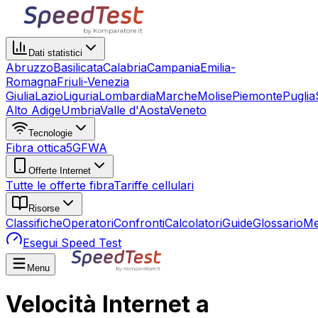
Dati statistici
Abruzzo
Basilicata
Calabria
Campania
Emilia-
Romagna
Friuli-Venezia
Giulia
Lazio
Liguria
Lombardia
Marche
Molise
Piemonte
Puglia
Alto Adige
Umbria
Valle d'Aosta
Veneto
Tecnologie
Fibra ottica
5G
FWA
Offerte Internet
Tutte le offerte fibra
Tariffe cellulari
Risorse
Classifiche
Operatori
Confronti
Calcolatori
Guide
Glossario
Me
Esegui Speed Test
Menu
Velocità Internet a