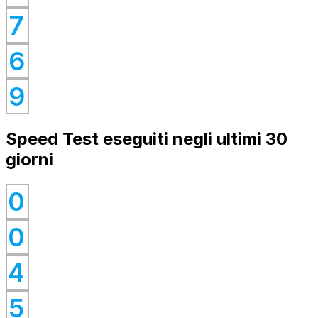
0
7
0
6
0
9
Speed Test eseguiti negli ultimi 30
giorni
0
0
0
0
4
0
0
5