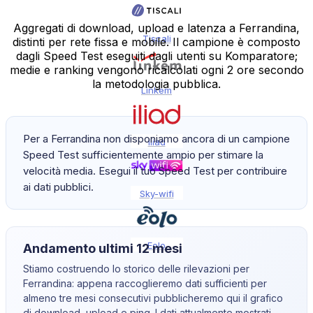
Aggregati di download, upload e latenza a Ferrandina,
Tiscali
distinti per rete fissa e mobile. Il campione è composto
dagli Speed Test eseguiti dagli utenti su Komparatore;
medie e ranking vengono ricalcolati ogni 2 ore secondo
la metodologia pubblica.
Linkem
Per a Ferrandina non disponiamo ancora di un campione
Iliad
Speed Test sufficientemente ampio per stimare la
velocità media. Esegui il tuo Speed Test per contribuire
ai dati pubblici.
Sky-wifi
Eolo
Andamento ultimi 12 mesi
Stiamo costruendo lo storico delle rilevazioni per
Ferrandina
: appena raccoglieremo dati sufficienti per
almeno tre mesi consecutivi pubblicheremo qui il grafico
di download, upload e ping. I dati attualmente mostrati