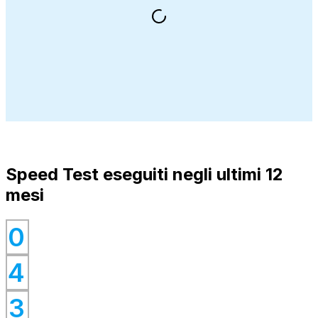
Speed Test eseguiti negli ultimi 12
mesi
0
0
4
0
0
3