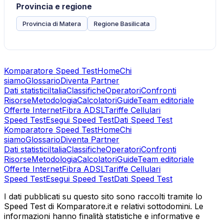
Provincia e regione
Provincia di Matera
Regione Basilicata
Komparatore Speed Test
Home
Chi
siamo
Glossario
Diventa Partner
Dati statistici
Italia
Classifiche
Operatori
Confronti
Risorse
Metodologia
Calcolatori
Guide
Team editoriale
Offerte Internet
Fibra ADSL
Tariffe Cellulari
Speed Test
Esegui Speed Test
Dati Speed Test
Komparatore Speed Test
Home
Chi
siamo
Glossario
Diventa Partner
Dati statistici
Italia
Classifiche
Operatori
Confronti
Risorse
Metodologia
Calcolatori
Guide
Team editoriale
Offerte Internet
Fibra ADSL
Tariffe Cellulari
Speed Test
Esegui Speed Test
Dati Speed Test
I dati pubblicati su questo sito sono raccolti tramite lo
Speed Test di Komparatore.it e relativi sottodomini. Le
informazioni hanno finalità statistiche e informative e