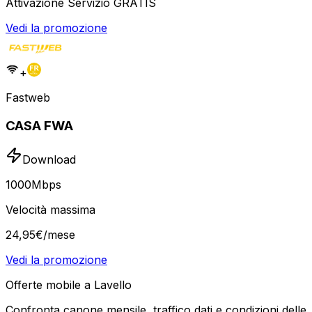
Attivazione Servizio GRATIS
Vedi la promozione
+
Fastweb
CASA FWA
Download
1000
Mbps
Velocità massima
24
,
95
€
/mese
Vedi la promozione
Offerte mobile a Lavello
Confronta canone mensile, traffico dati e condizioni delle