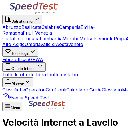
Dati statistici
Abruzzo
Basilicata
Calabria
Campania
Emilia-
Romagna
Friuli-Venezia
Giulia
Lazio
Liguria
Lombardia
Marche
Molise
Piemonte
Puglia
Alto Adige
Umbria
Valle d'Aosta
Veneto
Tecnologie
Fibra ottica
5G
FWA
Offerte Internet
Tutte le offerte fibra
Tariffe cellulari
Risorse
Classifiche
Operatori
Confronti
Calcolatori
Guide
Glossario
Me
Esegui Speed Test
Menu
Velocità Internet a Lavello