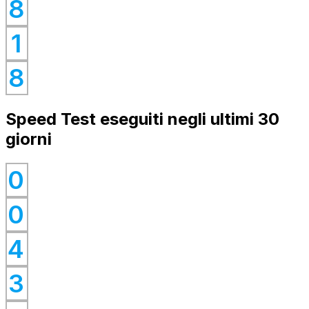
0
8
0
1
0
8
Speed Test eseguiti negli ultimi 30
giorni
0
0
0
0
4
0
0
3