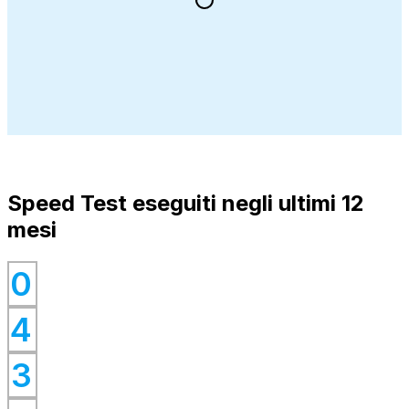
Speed Test eseguiti negli ultimi 12
mesi
0
0
4
0
0
3