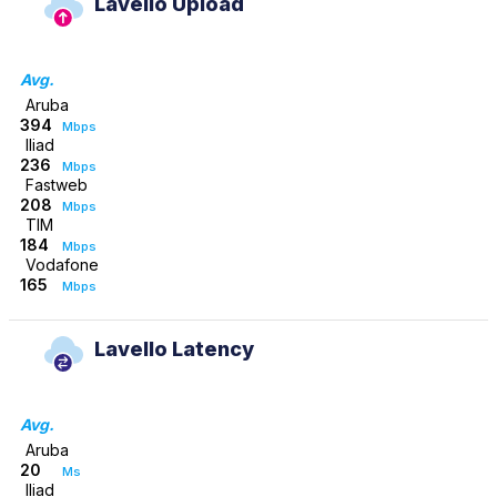
Lavello Upload
Avg.
Aruba
394
Mbps
Iliad
236
Mbps
Fastweb
208
Mbps
TIM
184
Mbps
Vodafone
165
Mbps
Lavello Latency
Avg.
Aruba
20
Ms
Iliad