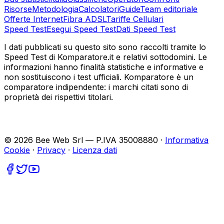
Risorse
Metodologia
Calcolatori
Guide
Team editoriale
Offerte Internet
Fibra ADSL
Tariffe Cellulari
Speed Test
Esegui Speed Test
Dati Speed Test
I dati pubblicati su questo sito sono raccolti tramite lo
Speed Test di Komparatore.it e relativi sottodomini. Le
informazioni hanno finalità statistiche e informative e
non sostituiscono i test ufficiali. Komparatore è un
comparatore indipendente: i marchi citati sono di
proprietà dei rispettivi titolari.
©
2026
Bee Web Srl — P.IVA 35008880 ·
Informativa
Cookie
·
Privacy
·
Licenza dati