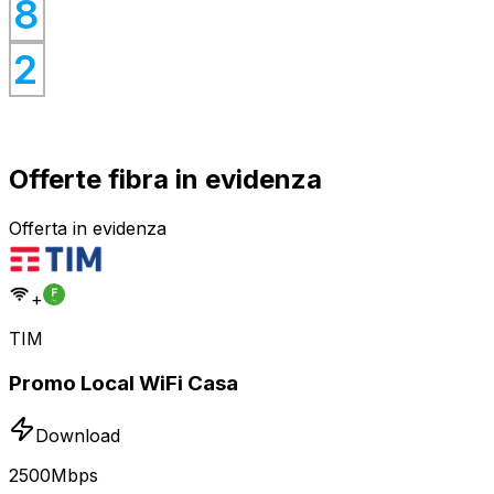
0
8
0
2
Offerte fibra in evidenza
Offerta in evidenza
+
TIM
Promo Local WiFi Casa
Download
2500
Mbps