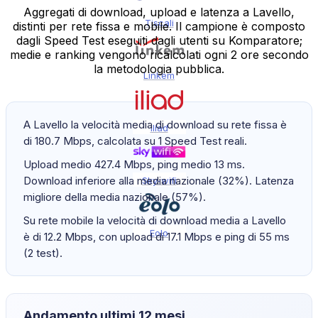
Aggregati di download, upload e latenza a Lavello,
Tiscali
distinti per rete fissa e mobile. Il campione è composto
dagli Speed Test eseguiti dagli utenti su Komparatore;
medie e ranking vengono ricalcolati ogni 2 ore secondo
la metodologia pubblica.
Linkem
A Lavello la velocità media di download su rete fissa è
Iliad
di 180.7 Mbps, calcolata su 1 Speed Test reali.
Upload medio 427.4 Mbps, ping medio 13 ms.
Download inferiore alla media nazionale (32%). Latenza
Sky-wifi
migliore della media nazionale (57%).
Su rete mobile la velocità di download media a Lavello
Eolo
è di 12.2 Mbps, con upload di 17.1 Mbps e ping di 55 ms
(2 test).
Andamento ultimi 12 mesi