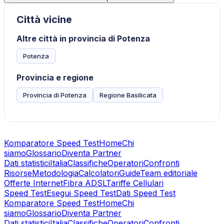
Città vicine
Altre città in provincia di Potenza
Potenza
Provincia e regione
Provincia di Potenza
Regione Basilicata
Komparatore Speed Test
Home
Chi
siamo
Glossario
Diventa Partner
Dati statistici
Italia
Classifiche
Operatori
Confronti
Risorse
Metodologia
Calcolatori
Guide
Team editoriale
Offerte Internet
Fibra ADSL
Tariffe Cellulari
Speed Test
Esegui Speed Test
Dati Speed Test
Komparatore Speed Test
Home
Chi
siamo
Glossario
Diventa Partner
Dati statistici
Italia
Classifiche
Operatori
Confronti