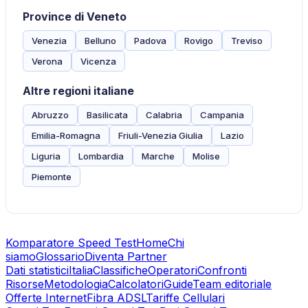
Province di Veneto
Venezia
Belluno
Padova
Rovigo
Treviso
Verona
Vicenza
Altre regioni italiane
Abruzzo
Basilicata
Calabria
Campania
Emilia-Romagna
Friuli-Venezia Giulia
Lazio
Liguria
Lombardia
Marche
Molise
Piemonte
Komparatore Speed Test
Home
Chi
siamo
Glossario
Diventa Partner
Dati statistici
Italia
Classifiche
Operatori
Confronti
Risorse
Metodologia
Calcolatori
Guide
Team editoriale
Offerte Internet
Fibra ADSL
Tariffe Cellulari