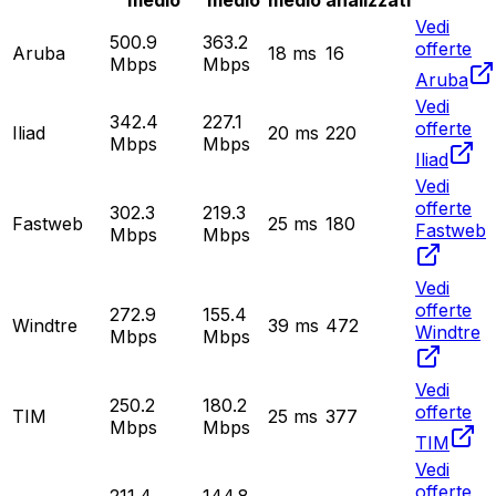
medio
medio
medio
analizzati
Vedi
500.9
363.2
offerte
Aruba
18
ms
16
Mbps
Mbps
Aruba
Vedi
342.4
227.1
offerte
Iliad
20
ms
220
Mbps
Mbps
Iliad
Vedi
offerte
302.3
219.3
Fastweb
25
ms
180
Fastweb
Mbps
Mbps
Vedi
offerte
272.9
155.4
Windtre
39
ms
472
Windtre
Mbps
Mbps
Vedi
250.2
180.2
offerte
TIM
25
ms
377
Mbps
Mbps
TIM
Vedi
offerte