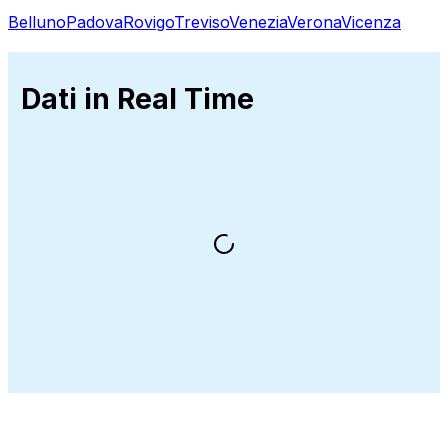
Belluno
Padova
Rovigo
Treviso
Venezia
Verona
Vicenza
Dati in Real Time