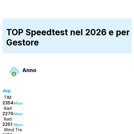
TOP Speedtest nel 2026 e per
Gestore
Anno
Avg.
TIM
2354
Mbps
Iliad
2270
Mbps
Iliad
2251
Mbps
Wind Tre