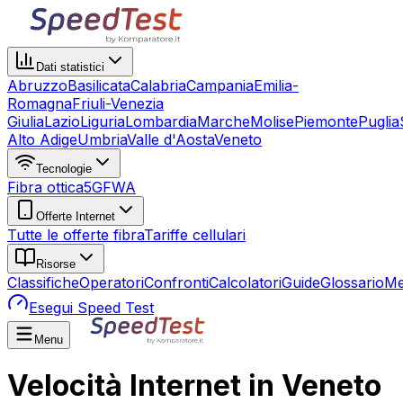
Dati statistici
Abruzzo
Basilicata
Calabria
Campania
Emilia-
Romagna
Friuli-Venezia
Giulia
Lazio
Liguria
Lombardia
Marche
Molise
Piemonte
Puglia
Alto Adige
Umbria
Valle d'Aosta
Veneto
Tecnologie
Fibra ottica
5G
FWA
Offerte Internet
Tutte le offerte fibra
Tariffe cellulari
Risorse
Classifiche
Operatori
Confronti
Calcolatori
Guide
Glossario
Me
Esegui Speed Test
Menu
Velocità Internet in Veneto