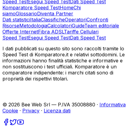
Speed Test
Esegui Speed Test
Dati Speed Test
Komparatore Speed Test
Home
Chi
siamo
Glossario
Diventa Partner
Dati statistici
Italia
Classifiche
Operatori
Confronti
Risorse
Metodologia
Calcolatori
Guide
Team editoriale
Offerte Internet
Fibra ADSL
Tariffe Cellulari
Speed Test
Esegui Speed Test
Dati Speed Test
I dati pubblicati su questo sito sono raccolti tramite lo
Speed Test di Komparatore.it e relativi sottodomini. Le
informazioni hanno finalità statistiche e informative e
non sostituiscono i test ufficiali. Komparatore è un
comparatore indipendente: i marchi citati sono di
proprietà dei rispettivi titolari.
©
2026
Bee Web Srl — P.IVA 35008880 ·
Informativa
Cookie
·
Privacy
·
Licenza dati