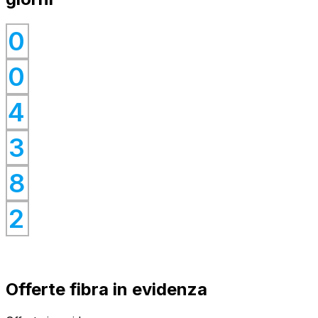
0
0
0
0
4
0
0
3
0
8
0
2
Offerte fibra in evidenza