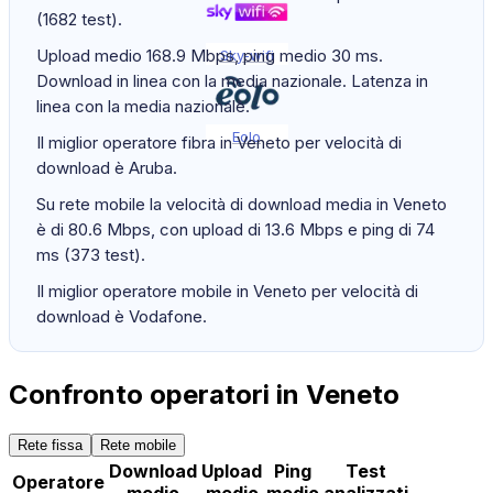
(1682 test).
Upload medio 168.9 Mbps, ping medio 30 ms.
Sky-wifi
Download in linea con la media nazionale. Latenza in
linea con la media nazionale.
Eolo
Il miglior operatore fibra in Veneto per velocità di
download è Aruba.
Su rete mobile la velocità di download media in Veneto
è di 80.6 Mbps, con upload di 13.6 Mbps e ping di 74
ms (373 test).
Il miglior operatore mobile in Veneto per velocità di
download è Vodafone.
Confronto operatori in Veneto
Rete fissa
Rete mobile
Download
Upload
Ping
Test
Operatore