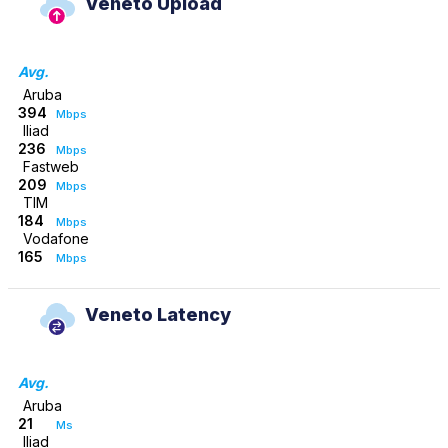
Veneto Upload
Avg.
Aruba
394
Mbps
Iliad
236
Mbps
Fastweb
209
Mbps
TIM
184
Mbps
Vodafone
165
Mbps
Veneto Latency
Avg.
Aruba
21
Ms
Iliad