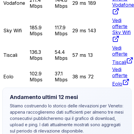
211.4
144.8
Vodafone
29
ms
189
Vodafone
Mbps
Mbps
Vedi
offerte
185.9
117.9
Sky Wifi
29
ms
143
Sky Wifi
Mbps
Mbps
Vedi
136.3
54.4
offerte
Tiscali
57
ms
13
Mbps
Mbps
Tiscali
Vedi
102.9
37.1
offerte
Eolo
38
ms
72
Mbps
Mbps
Eolo
Andamento ultimi 12 mesi
Stiamo costruendo lo storico delle rilevazioni per
Veneto
:
appena raccoglieremo dati sufficienti per almeno tre mesi
consecutivi pubblicheremo qui il grafico di download,
upload e ping. I dati attualmente mostrati sono aggregati
sul periodo di rilevazione disponibile.