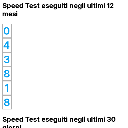
Speed Test eseguiti negli ultimi 12
mesi
0
0
4
0
0
3
0
8
0
1
0
8
Speed Test eseguiti negli ultimi 30
giorni