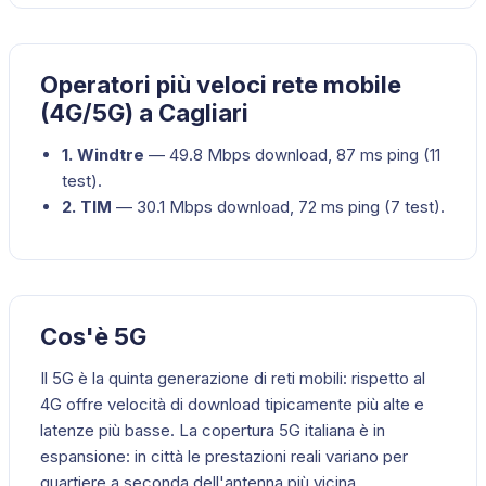
Operatori più veloci rete mobile
(4G/5G) a Cagliari
1
.
Windtre
—
49.8
Mbps download,
87
ms ping (
11
test).
2
.
TIM
—
30.1
Mbps download,
72
ms ping (
7
test).
Cos'è 5G
Il 5G è la quinta generazione di reti mobili: rispetto al
4G offre velocità di download tipicamente più alte e
latenze più basse. La copertura 5G italiana è in
espansione: in città le prestazioni reali variano per
quartiere a seconda dell'antenna più vicina.