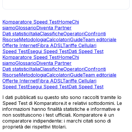
Komparatore Speed Test
Home
Chi
siamo
Glossario
Diventa Partner
Dati statistici
Italia
Classifiche
Operatori
Confronti
Risorse
Metodologia
Calcolatori
Guide
Team editoriale
Offerte Internet
Fibra ADSL
Tariffe Cellulari
Speed Test
Esegui Speed Test
Dati Speed Test
Komparatore Speed Test
Home
Chi
siamo
Glossario
Diventa Partner
Dati statistici
Italia
Classifiche
Operatori
Confronti
Risorse
Metodologia
Calcolatori
Guide
Team editoriale
Offerte Internet
Fibra ADSL
Tariffe Cellulari
Speed Test
Esegui Speed Test
Dati Speed Test
I dati pubblicati su questo sito sono raccolti tramite lo
Speed Test di Komparatore.it e relativi sottodomini. Le
informazioni hanno finalità statistiche e informative e
non sostituiscono i test ufficiali. Komparatore è un
comparatore indipendente: i marchi citati sono di
proprietà dei rispettivi titolari.