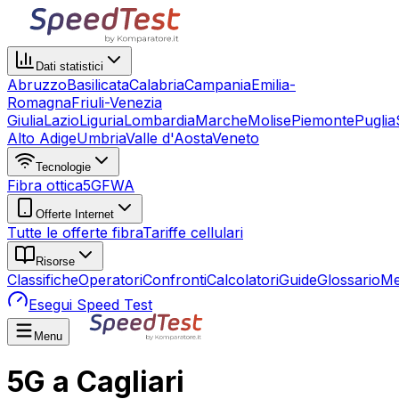
Dati statistici
Abruzzo
Basilicata
Calabria
Campania
Emilia-
Romagna
Friuli-Venezia
Giulia
Lazio
Liguria
Lombardia
Marche
Molise
Piemonte
Puglia
Alto Adige
Umbria
Valle d'Aosta
Veneto
Tecnologie
Fibra ottica
5G
FWA
Offerte Internet
Tutte le offerte fibra
Tariffe cellulari
Risorse
Classifiche
Operatori
Confronti
Calcolatori
Guide
Glossario
Me
Esegui Speed Test
Menu
5G a Cagliari