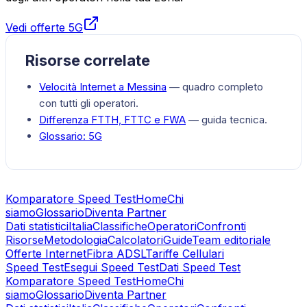
Vedi offerte 5G
Risorse correlate
Velocità Internet a
Messina
— quadro completo
con tutti gli operatori.
Differenza FTTH, FTTC e FWA
— guida tecnica.
Glossario:
5G
Komparatore Speed Test
Home
Chi
siamo
Glossario
Diventa Partner
Dati statistici
Italia
Classifiche
Operatori
Confronti
Risorse
Metodologia
Calcolatori
Guide
Team editoriale
Offerte Internet
Fibra ADSL
Tariffe Cellulari
Speed Test
Esegui Speed Test
Dati Speed Test
Komparatore Speed Test
Home
Chi
siamo
Glossario
Diventa Partner