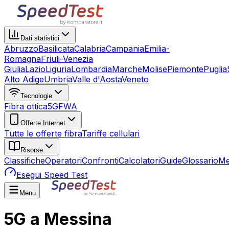
Dati statistici
Abruzzo
Basilicata
Calabria
Campania
Emilia-
Romagna
Friuli-Venezia
Giulia
Lazio
Liguria
Lombardia
Marche
Molise
Piemonte
Puglia
Alto Adige
Umbria
Valle d'Aosta
Veneto
Tecnologie
Fibra ottica
5G
FWA
Offerte Internet
Tutte le offerte fibra
Tariffe cellulari
Risorse
Classifiche
Operatori
Confronti
Calcolatori
Guide
Glossario
Me
Esegui Speed Test
Menu
5G a Messina