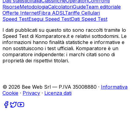
Dati statistici
Italia
Classifiche
Operatori
Confronti
Risorse
Metodologia
Calcolatori
Guide
Team editoriale
Offerte Internet
Fibra ADSL
Tariffe Cellulari
Speed Test
Esegui Speed Test
Dati Speed Test
I dati pubblicati su questo sito sono raccolti tramite lo
Speed Test di Komparatore.it e relativi sottodomini. Le
informazioni hanno finalità statistiche e informative e
non sostituiscono i test ufficiali. Komparatore è un
comparatore indipendente: i marchi citati sono di
proprietà dei rispettivi titolari.
©
2026
Bee Web Srl — P.IVA 35008880 ·
Informativa
Cookie
·
Privacy
·
Licenza dati