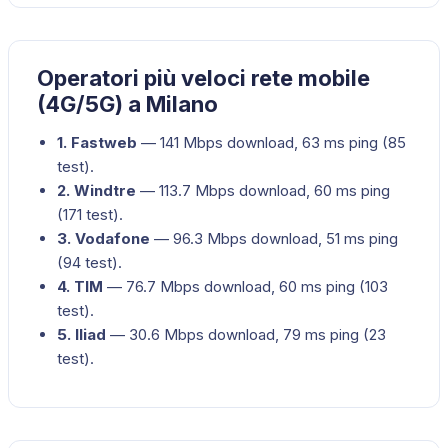
Operatori più veloci rete mobile
(4G/5G) a Milano
1
.
Fastweb
—
141
Mbps download,
63
ms ping (
85
test).
2
.
Windtre
—
113.7
Mbps download,
60
ms ping
(
171
test).
3
.
Vodafone
—
96.3
Mbps download,
51
ms ping
(
94
test).
4
.
TIM
—
76.7
Mbps download,
60
ms ping (
103
test).
5
.
Iliad
—
30.6
Mbps download,
79
ms ping (
23
test).