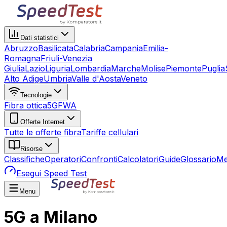
Dati statistici
Abruzzo
Basilicata
Calabria
Campania
Emilia-
Romagna
Friuli-Venezia
Giulia
Lazio
Liguria
Lombardia
Marche
Molise
Piemonte
Puglia
Alto Adige
Umbria
Valle d'Aosta
Veneto
Tecnologie
Fibra ottica
5G
FWA
Offerte Internet
Tutte le offerte fibra
Tariffe cellulari
Risorse
Classifiche
Operatori
Confronti
Calcolatori
Guide
Glossario
Me
Esegui Speed Test
Menu
5G a Milano