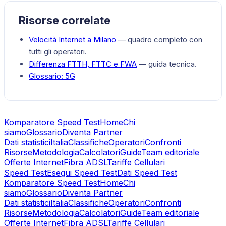
Risorse correlate
Velocità Internet a
Milano
— quadro completo con
tutti gli operatori.
Differenza FTTH, FTTC e FWA
— guida tecnica.
Glossario:
5G
Komparatore Speed Test
Home
Chi
siamo
Glossario
Diventa Partner
Dati statistici
Italia
Classifiche
Operatori
Confronti
Risorse
Metodologia
Calcolatori
Guide
Team editoriale
Offerte Internet
Fibra ADSL
Tariffe Cellulari
Speed Test
Esegui Speed Test
Dati Speed Test
Komparatore Speed Test
Home
Chi
siamo
Glossario
Diventa Partner
Dati statistici
Italia
Classifiche
Operatori
Confronti
Risorse
Metodologia
Calcolatori
Guide
Team editoriale
Offerte Internet
Fibra ADSL
Tariffe Cellulari