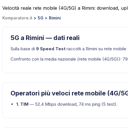
Velocità reale rete mobile (4G/5G) a Rimini: download, up
Komparatore.it
5G
Rimini
5G a Rimini — dati reali
Sulla base di
9
Speed Test
raccolti a
Rimini
su
rete mobile
Confronto con la media nazionale (
rete mobile (4G/5G)
):
79
Operatori più veloci rete mobile (4G/5G
1
.
TIM
—
52.4
Mbps download,
74
ms ping (
5
test).