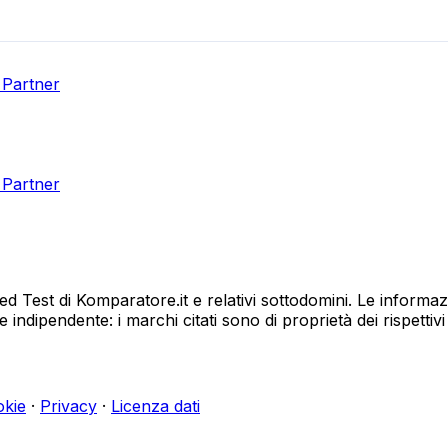
 Partner
 Partner
eed Test di Komparatore.it e relativi sottodomini. Le informaz
ndipendente: i marchi citati sono di proprietà dei rispettivi t
okie
·
Privacy
·
Licenza dati