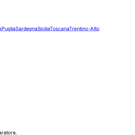
e
Puglia
Sardegna
Sicilia
Toscana
Trentino-Alto
aratore.