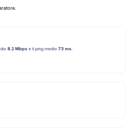
aratore.
edio
8.2
Mbps
e il ping medio
73
ms
.