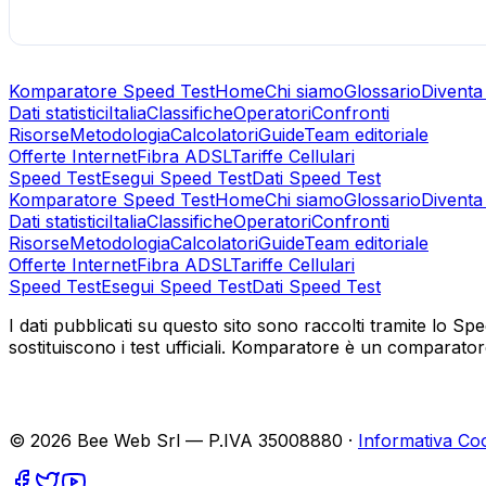
Komparatore Speed Test
Home
Chi siamo
Glossario
Diventa
Dati statistici
Italia
Classifiche
Operatori
Confronti
Risorse
Metodologia
Calcolatori
Guide
Team editoriale
Offerte Internet
Fibra ADSL
Tariffe Cellulari
Speed Test
Esegui Speed Test
Dati Speed Test
Komparatore Speed Test
Home
Chi siamo
Glossario
Diventa
Dati statistici
Italia
Classifiche
Operatori
Confronti
Risorse
Metodologia
Calcolatori
Guide
Team editoriale
Offerte Internet
Fibra ADSL
Tariffe Cellulari
Speed Test
Esegui Speed Test
Dati Speed Test
I dati pubblicati su questo sito sono raccolti tramite lo Sp
sostituiscono i test ufficiali. Komparatore è un comparatore i
©
2026
Bee Web Srl — P.IVA 35008880 ·
Informativa Co