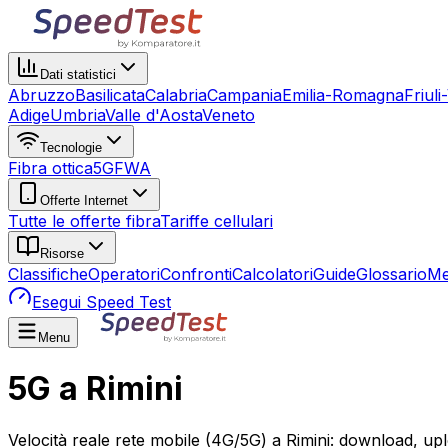
Dati statistici
Abruzzo
Basilicata
Calabria
Campania
Emilia-Romagna
Friuli
Adige
Umbria
Valle d'Aosta
Veneto
Tecnologie
Fibra ottica
5G
FWA
Offerte Internet
Tutte le offerte fibra
Tariffe cellulari
Risorse
Classifiche
Operatori
Confronti
Calcolatori
Guide
Glossario
Me
Esegui Speed Test
Menu
5G a Rimini
Velocità reale rete mobile (4G/5G) a Rimini: download, up