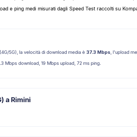
load e ping medi misurati dagli Speed Test raccolti su Komp
 (4G/5G)
, la velocità di download media è
37.3
Mbps
, l'upload m
.3
Mbps download,
19
Mbps upload,
72
ms ping.
) a Rimini