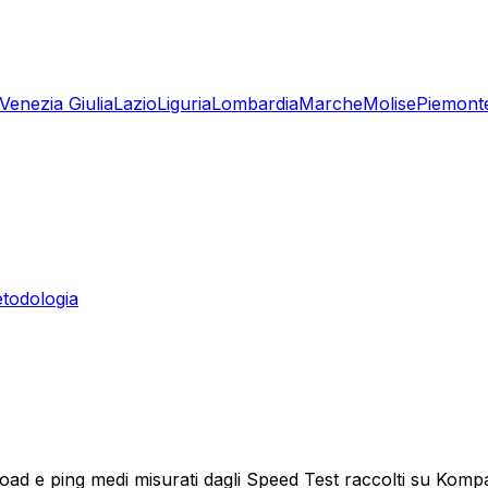
-Venezia Giulia
Lazio
Liguria
Lombardia
Marche
Molise
Piemont
todologia
load e ping medi misurati dagli Speed Test raccolti su Komp