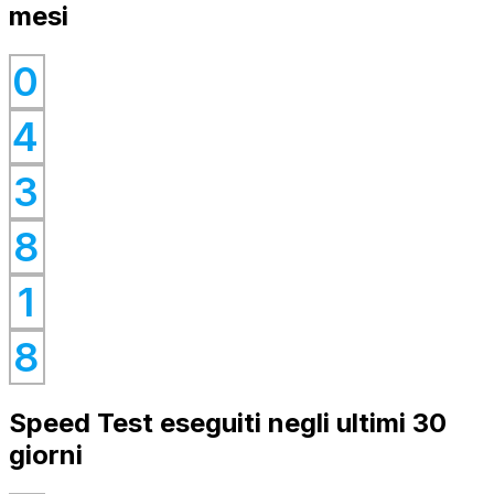
mesi
0
0
4
0
0
3
0
8
0
1
0
8
Speed Test eseguiti negli ultimi 30
giorni