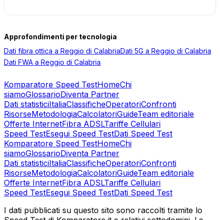
Approfondimenti per tecnologia
Dati
fibra ottica
a
Reggio di Calabria
Dati
5G
a
Reggio di Calabria
Dati
FWA
a
Reggio di Calabria
Komparatore Speed Test
Home
Chi
siamo
Glossario
Diventa Partner
Dati statistici
Italia
Classifiche
Operatori
Confronti
Risorse
Metodologia
Calcolatori
Guide
Team editoriale
Offerte Internet
Fibra ADSL
Tariffe Cellulari
Speed Test
Esegui Speed Test
Dati Speed Test
Komparatore Speed Test
Home
Chi
siamo
Glossario
Diventa Partner
Dati statistici
Italia
Classifiche
Operatori
Confronti
Risorse
Metodologia
Calcolatori
Guide
Team editoriale
Offerte Internet
Fibra ADSL
Tariffe Cellulari
Speed Test
Esegui Speed Test
Dati Speed Test
I dati pubblicati su questo sito sono raccolti tramite lo