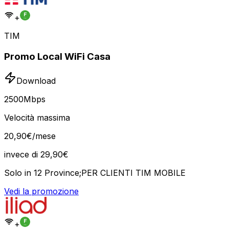
+
TIM
Promo Local WiFi Casa
Download
2500
Mbps
Velocità massima
20
,
90
€
/mese
invece di
29,90
€
Solo in 12 Province;PER CLIENTI TIM MOBILE
Vedi la promozione
+