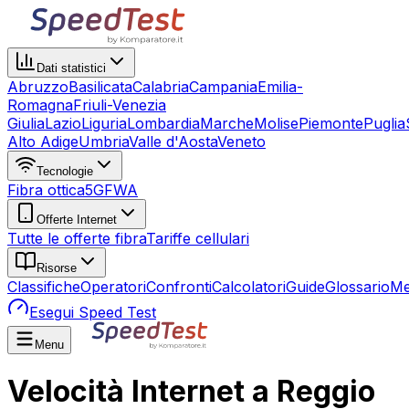
Dati statistici
Abruzzo
Basilicata
Calabria
Campania
Emilia-
Romagna
Friuli-Venezia
Giulia
Lazio
Liguria
Lombardia
Marche
Molise
Piemonte
Puglia
Alto Adige
Umbria
Valle d'Aosta
Veneto
Tecnologie
Fibra ottica
5G
FWA
Offerte Internet
Tutte le offerte fibra
Tariffe cellulari
Risorse
Classifiche
Operatori
Confronti
Calcolatori
Guide
Glossario
Me
Esegui Speed Test
Menu
Velocità Internet a Reggio