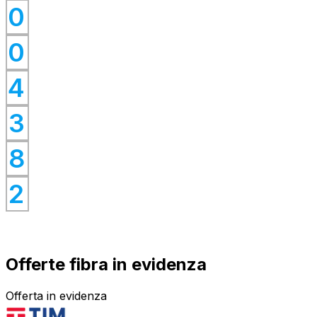
0
0
0
0
4
0
0
3
0
8
0
2
Offerte fibra in evidenza
Offerta in evidenza