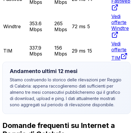
Fastweb
Mbps
Mbps
Vedi
offerte
353.6
265
Windtre
72
ms
5
Windtre
Mbps
Mbps
Vedi
337.9
156
offerte
TIM
29
ms
15
Mbps
Mbps
TIM
Andamento ultimi 12 mesi
Stiamo costruendo lo storico delle rilevazioni per
Reggio
di Calabria
: appena raccoglieremo dati sufficienti per
almeno tre mesi consecutivi pubblicheremo qui il grafico
di download, upload e ping. I dati attualmente mostrati
sono aggregati sul periodo di rilevazione disponibile.
Domande frequenti su Internet a