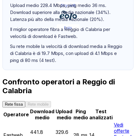
Upload medio 228.4 Mbps, ping medio 36 ms.
Sky-wifi
Download superiore alla media nazionale (34%).
Latenza più alto della media nazionale (20%).
Eolo
Il miglior operatore fibra a Reggio di Calabria per
velocità di download è Fastweb.
Su rete mobile la velocità di download media a Reggio
di Calabria è di 19.7 Mbps, con upload di 4.1 Mbps e
ping di 80 ms (4 test).
Confronto operatori a Reggio di
Calabria
Rete fissa
Rete mobile
Download
Upload
Ping
Test
Operatore
medio
medio
medio
analizzati
Vedi
offerte
441.8
329.6
Fastweb
28
ms
14