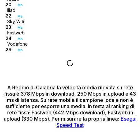
20
Ms
Iliad
22
Ms
Sky Wifi
23
Ms
Fastweb
24
Ms
Vodafone
29
Ms
A Reggio di Calabria
la velocità media rilevata su rete
fissa è 378 Mbps in download, 250 Mbps in upload e 43
ms di latenza.
Su rete mobile il campione locale non è
sufficiente per esporre una media.
In testa al ranking di
rete fissa: Fastweb (442 Mbps download), Fastweb in
upload (330 Mbps).
Per misurare la propria linea:
Esegui
Speed Test