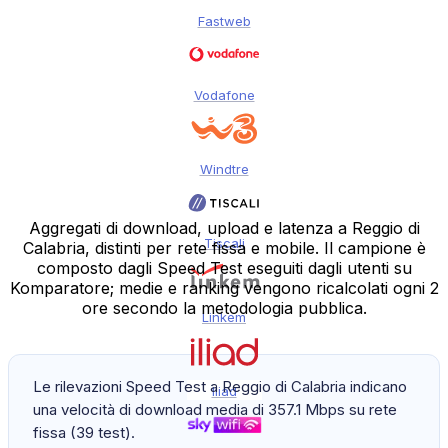
Fastweb
Vodafone
Windtre
Aggregati di download, upload e latenza a Reggio di
Tiscali
Calabria, distinti per rete fissa e mobile. Il campione è
composto dagli Speed Test eseguiti dagli utenti su
Komparatore; medie e ranking vengono ricalcolati ogni 2
ore secondo la metodologia pubblica.
Linkem
Le rilevazioni Speed Test a Reggio di Calabria indicano
Iliad
una velocità di download media di 357.1 Mbps su rete
fissa (39 test).