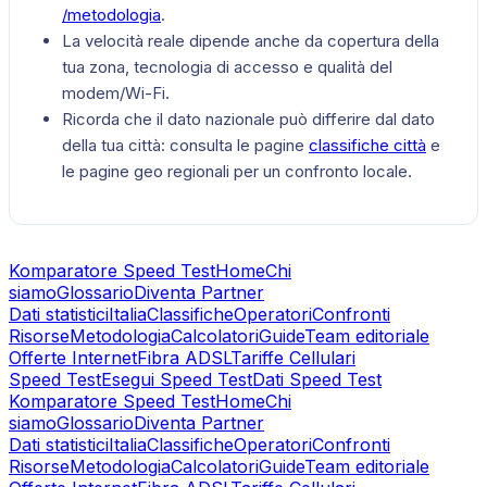
/metodologia
.
La velocità reale dipende anche da copertura della
tua zona, tecnologia di accesso e qualità del
modem/Wi-Fi.
Ricorda che il dato nazionale può differire dal dato
della tua città: consulta le pagine
classifiche città
e
le pagine geo regionali per un confronto locale.
Komparatore Speed Test
Home
Chi
siamo
Glossario
Diventa Partner
Dati statistici
Italia
Classifiche
Operatori
Confronti
Risorse
Metodologia
Calcolatori
Guide
Team editoriale
Offerte Internet
Fibra ADSL
Tariffe Cellulari
Speed Test
Esegui Speed Test
Dati Speed Test
Komparatore Speed Test
Home
Chi
siamo
Glossario
Diventa Partner
Dati statistici
Italia
Classifiche
Operatori
Confronti
Risorse
Metodologia
Calcolatori
Guide
Team editoriale