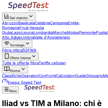
Dati statistici
Abruzzo
Basilicata
Calabria
Campania
Emilia-
Romagna
Friuli-Venezia
Giulia
Lazio
Liguria
Lombardia
Marche
Molise
Piemonte
Puglia
Alto Adige
Umbria
Valle d'Aosta
Veneto
Tecnologie
Fibra ottica
5G
FWA
Offerte Internet
Tutte le offerte fibra
Tariffe cellulari
Risorse
Classifiche
Operatori
Confronti
Calcolatori
Guide
Glossario
Me
Esegui Speed Test
Menu
Iliad vs TIM a Milano: chi è