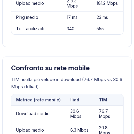
219.3
Upload medio
181.2 Mbps
Mbps
Ping medio
17 ms
23 ms
Test analizzati
340
555
Confronto su rete mobile
TIM risulta più veloce in download (76.7 Mbps vs 30.6
Mbps di Iliad).
Metrica (
rete mobile
)
Iliad
TIM
30.6
76.7
Download medio
Mbps
Mbps
20.8
Upload medio
8.3 Mbps
Mbps