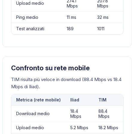
274.1
207.8
Upload medio
Mbps
Mbps
Ping medio
11 ms
32 ms
Test analizzati
189
1011
Confronto su rete mobile
TIM risulta più veloce in download (88.4 Mbps vs 18.4
Mbps di Iliad).
Metrica (
rete mobile
)
Iliad
TIM
18.4
88.4
Download medio
Mbps
Mbps
Upload medio
5.2 Mbps
18.2 Mbps