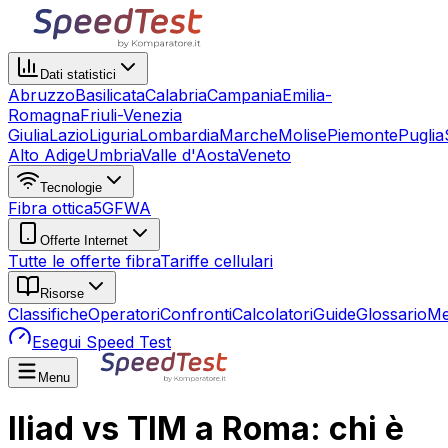
Dati statistici
Abruzzo
Basilicata
Calabria
Campania
Emilia-
Romagna
Friuli-Venezia
Giulia
Lazio
Liguria
Lombardia
Marche
Molise
Piemonte
Puglia
Alto Adige
Umbria
Valle d'Aosta
Veneto
Tecnologie
Fibra ottica
5G
FWA
Offerte Internet
Tutte le offerte fibra
Tariffe cellulari
Risorse
Classifiche
Operatori
Confronti
Calcolatori
Guide
Glossario
Me
Esegui Speed Test
Menu
Iliad vs TIM a Roma: chi è