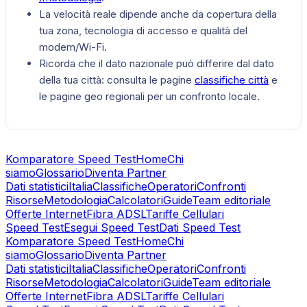
La velocità reale dipende anche da copertura della
tua zona, tecnologia di accesso e qualità del
modem/Wi-Fi.
Ricorda che il dato nazionale può differire dal dato
della tua città: consulta le pagine
classifiche città
e
le pagine geo regionali per un confronto locale.
Komparatore Speed Test
Home
Chi
siamo
Glossario
Diventa Partner
Dati statistici
Italia
Classifiche
Operatori
Confronti
Risorse
Metodologia
Calcolatori
Guide
Team editoriale
Offerte Internet
Fibra ADSL
Tariffe Cellulari
Speed Test
Esegui Speed Test
Dati Speed Test
Komparatore Speed Test
Home
Chi
siamo
Glossario
Diventa Partner
Dati statistici
Italia
Classifiche
Operatori
Confronti
Risorse
Metodologia
Calcolatori
Guide
Team editoriale
Offerte Internet
Fibra ADSL
Tariffe Cellulari