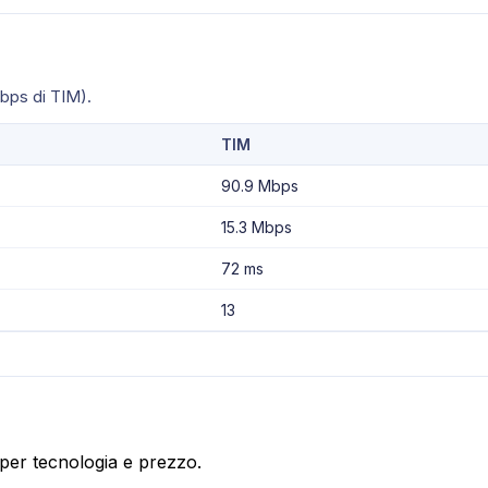
bps di TIM).
TIM
90.9 Mbps
15.3 Mbps
72 ms
13
li per tecnologia e prezzo.