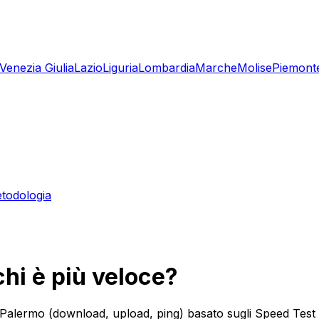
-Venezia Giulia
Lazio
Liguria
Lombardia
Marche
Molise
Piemont
todologia
hi è più veloce?
a Palermo (download, upload, ping) basato sugli Speed Test