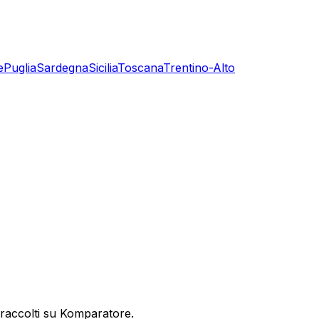
e
Puglia
Sardegna
Sicilia
Toscana
Trentino-Alto
 raccolti su Komparatore.