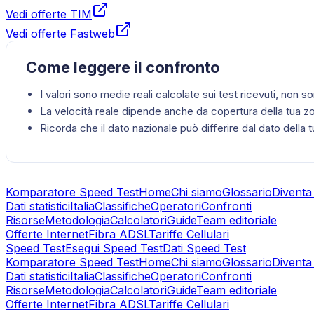
Vedi offerte TIM
Vedi offerte Fastweb
Come leggere il confronto
I valori sono medie reali calcolate sui test ricevuti, non
La velocità reale dipende anche da copertura della tua z
Ricorda che il dato nazionale può differire dal dato della t
Komparatore Speed Test
Home
Chi siamo
Glossario
Diventa
Dati statistici
Italia
Classifiche
Operatori
Confronti
Risorse
Metodologia
Calcolatori
Guide
Team editoriale
Offerte Internet
Fibra ADSL
Tariffe Cellulari
Speed Test
Esegui Speed Test
Dati Speed Test
Komparatore Speed Test
Home
Chi siamo
Glossario
Diventa
Dati statistici
Italia
Classifiche
Operatori
Confronti
Risorse
Metodologia
Calcolatori
Guide
Team editoriale
Offerte Internet
Fibra ADSL
Tariffe Cellulari