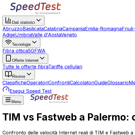
Dati statistici
Abruzzo
Basilicata
Calabria
Campania
Emilia-Romagna
Friuli
Adige
Umbria
Valle d'Aosta
Veneto
Tecnologie
Fibra ottica
5G
FWA
Offerte Internet
Tutte le offerte fibra
Tariffe cellulari
Risorse
Classifiche
Operatori
Confronti
Calcolatori
Guide
Glossario
Me
Esegui Speed Test
Menu
TIM vs Fastweb a Palermo: c
Confronto delle velocità Internet reali di TIM e Fastweb 