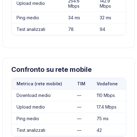
254.6
142.9
Upload medio
Mbps
Mbps
Ping medio
34 ms
32 ms
Test analizzati
78
94
Confronto su rete mobile
Metrica (
rete mobile
)
TIM
Vodafone
Download medio
—
110 Mbps
Upload medio
—
17.4 Mbps
Ping medio
—
75 ms
Test analizzati
—
42