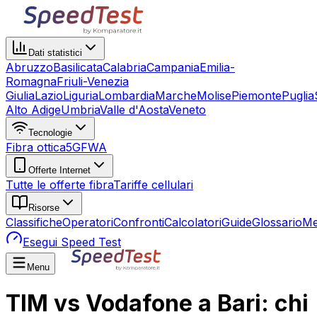
Dati statistici
Abruzzo
Basilicata
Calabria
Campania
Emilia-
Romagna
Friuli-Venezia
Giulia
Lazio
Liguria
Lombardia
Marche
Molise
Piemonte
Puglia
Alto Adige
Umbria
Valle d'Aosta
Veneto
Tecnologie
Fibra ottica
5G
FWA
Offerte Internet
Tutte le offerte fibra
Tariffe cellulari
Risorse
Classifiche
Operatori
Confronti
Calcolatori
Guide
Glossario
Me
Esegui Speed Test
Menu
TIM vs Vodafone a Bari: chi