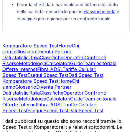
Ricorda che il dato nazionale può differire dal dato
della tua città: consulta le pagine
classifiche città
e
le pagine geo regionali per un confronto locale.
Komparatore Speed Test
Home
Chi
siamo
Glossario
Diventa Partner
Dati statistici
Italia
Classifiche
Operatori
Confronti
Risorse
Metodologia
Calcolatori
Guide
Team editoriale
Offerte Internet
Fibra ADSL
Tariffe Cellulari
Speed Test
Esegui Speed Test
Dati Speed Test
Komparatore Speed Test
Home
Chi
siamo
Glossario
Diventa Partner
Dati statistici
Italia
Classifiche
Operatori
Confronti
Risorse
Metodologia
Calcolatori
Guide
Team editoriale
Offerte Internet
Fibra ADSL
Tariffe Cellulari
Speed Test
Esegui Speed Test
Dati Speed Test
I dati pubblicati su questo sito sono raccolti tramite lo
Speed Test di Komparatore.it e relativi sottodomini. Le