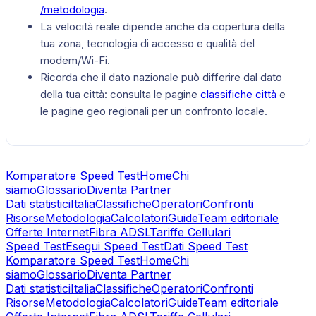
/metodologia
.
La velocità reale dipende anche da copertura della
tua zona, tecnologia di accesso e qualità del
modem/Wi-Fi.
Ricorda che il dato nazionale può differire dal dato
della tua città: consulta le pagine
classifiche città
e
le pagine geo regionali per un confronto locale.
Komparatore Speed Test
Home
Chi
siamo
Glossario
Diventa Partner
Dati statistici
Italia
Classifiche
Operatori
Confronti
Risorse
Metodologia
Calcolatori
Guide
Team editoriale
Offerte Internet
Fibra ADSL
Tariffe Cellulari
Speed Test
Esegui Speed Test
Dati Speed Test
Komparatore Speed Test
Home
Chi
siamo
Glossario
Diventa Partner
Dati statistici
Italia
Classifiche
Operatori
Confronti
Risorse
Metodologia
Calcolatori
Guide
Team editoriale