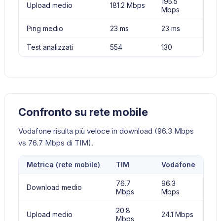
195.5
Upload medio
181.2 Mbps
Mbps
Ping medio
23 ms
23 ms
Test analizzati
554
130
Confronto su rete mobile
Vodafone risulta più veloce in download (96.3 Mbps
vs 76.7 Mbps di TIM).
Metrica (
rete mobile
)
TIM
Vodafone
76.7
96.3
Download medio
Mbps
Mbps
20.8
Upload medio
24.1 Mbps
Mbps