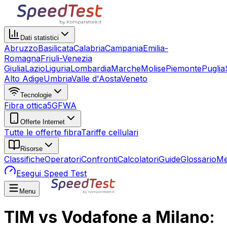
Dati statistici
Abruzzo
Basilicata
Calabria
Campania
Emilia-
Romagna
Friuli-Venezia
Giulia
Lazio
Liguria
Lombardia
Marche
Molise
Piemonte
Puglia
Alto Adige
Umbria
Valle d'Aosta
Veneto
Tecnologie
Fibra ottica
5G
FWA
Offerte Internet
Tutte le offerte fibra
Tariffe cellulari
Risorse
Classifiche
Operatori
Confronti
Calcolatori
Guide
Glossario
Me
Esegui Speed Test
Menu
TIM vs Vodafone a Milano: