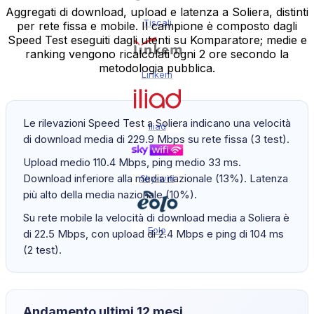
Aggregati di download, upload e latenza a Soliera, distinti
Tiscali
per rete fissa e mobile. Il campione è composto dagli
Speed Test eseguiti dagli utenti su Komparatore; medie e
ranking vengono ricalcolati ogni 2 ore secondo la
metodologia pubblica.
Linkem
Le rilevazioni Speed Test a Soliera indicano una velocità
Iliad
di download media di 229.9 Mbps su rete fissa (3 test).
Upload medio 110.4 Mbps, ping medio 33 ms.
Download inferiore alla media nazionale (13%). Latenza
Sky-wifi
più alto della media nazionale (10%).
Su rete mobile la velocità di download media a Soliera è
Eolo
di 22.5 Mbps, con upload di 2.4 Mbps e ping di 104 ms
(2 test).
Andamento ultimi 12 mesi