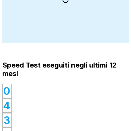
Speed Test eseguiti negli ultimi 12
mesi
0
0
4
0
0
3