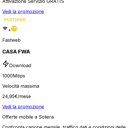
Attivazione Servizio GRATIS
Vedi la promozione
+
Fastweb
CASA FWA
Download
1000
Mbps
Velocità massima
24
,
95
€
/mese
Vedi la promozione
Offerte mobile a Soliera
Confronta canone mensile, traffico dati e condizioni delle