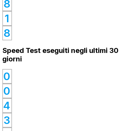
0
8
0
1
0
8
Speed Test eseguiti negli ultimi 30
giorni
0
0
0
0
4
0
0
3