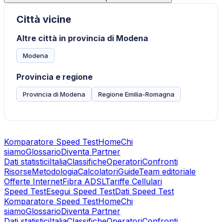
Città vicine
Altre città in provincia di Modena
Modena
Provincia e regione
Provincia di Modena
Regione Emilia-Romagna
Komparatore Speed Test
Home
Chi
siamo
Glossario
Diventa Partner
Dati statistici
Italia
Classifiche
Operatori
Confronti
Risorse
Metodologia
Calcolatori
Guide
Team editoriale
Offerte Internet
Fibra ADSL
Tariffe Cellulari
Speed Test
Esegui Speed Test
Dati Speed Test
Komparatore Speed Test
Home
Chi
siamo
Glossario
Diventa Partner
Dati statistici
Italia
Classifiche
Operatori
Confronti