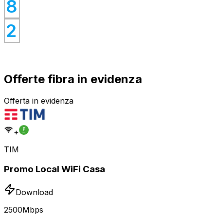
0
8
0
2
Offerte fibra in evidenza
Offerta in evidenza
+
TIM
Promo Local WiFi Casa
Download
2500
Mbps