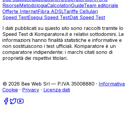
Risorse
Metodologia
Calcolatori
Guide
Team editoriale
Offerte Internet
Fibra ADSL
Tariffe Cellulari
Speed Test
Esegui Speed Test
Dati Speed Test
I dati pubblicati su questo sito sono raccolti tramite lo
Speed Test di Komparatore.it e relativi sottodomini. Le
informazioni hanno finalità statistiche e informative e
non sostituiscono i test ufficiali. Komparatore è un
comparatore indipendente: i marchi citati sono di
proprietà dei rispettivi titolari.
©
2026
Bee Web Srl — P.IVA 35008880 ·
Informativa
Cookie
·
Privacy
·
Licenza dati