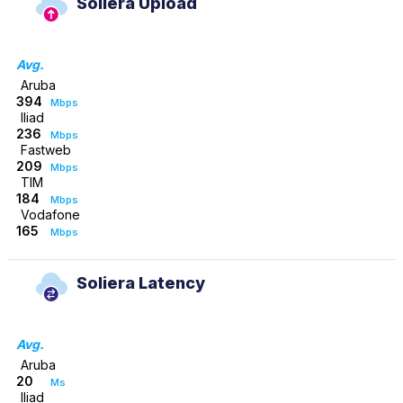
Soliera Upload
Avg.
Aruba
394
Mbps
Iliad
236
Mbps
Fastweb
209
Mbps
TIM
184
Mbps
Vodafone
165
Mbps
Soliera Latency
Avg.
Aruba
20
Ms
Iliad