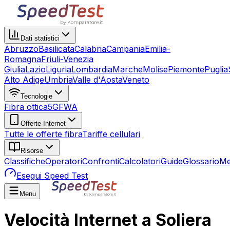
Dati statistici
Abruzzo
Basilicata
Calabria
Campania
Emilia-
Romagna
Friuli-Venezia
Giulia
Lazio
Liguria
Lombardia
Marche
Molise
Piemonte
Puglia
Alto Adige
Umbria
Valle d'Aosta
Veneto
Tecnologie
Fibra ottica
5G
FWA
Offerte Internet
Tutte le offerte fibra
Tariffe cellulari
Risorse
Classifiche
Operatori
Confronti
Calcolatori
Guide
Glossario
Me
Esegui Speed Test
Menu
Velocità Internet a Soliera