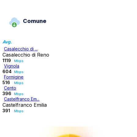
Comune
Avg.
Casalecchio di ...
Casalecchio di Reno
1119
Mbps
Vignola
604
Mbps
Formigine
516
Mbps
Cento
396
Mbps
Castelfranco Em...
Castelfranco Emilia
391
Mbps