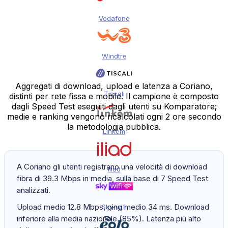
Vodafone
Windtre
Aggregati di download, upload e latenza a Coriano,
Tiscali
distinti per rete fissa e mobile. Il campione è composto
dagli Speed Test eseguiti dagli utenti su Komparatore;
medie e ranking vengono ricalcolati ogni 2 ore secondo
la metodologia pubblica.
Linkem
A Coriano gli utenti registrano una velocità di download
Iliad
fibra di 39.3 Mbps in media, sulla base di 7 Speed Test
analizzati.
Upload medio 12.8 Mbps, ping medio 34 ms. Download
Sky-wifi
inferiore alla media nazionale (85%). Latenza più alto