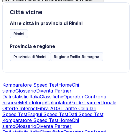
Città vicine
Altre città in provincia di Rimini
Rimini
Provincia e regione
Provincia di Rimini
Regione Emilia-Romagna
Komparatore Speed Test
Home
Chi
siamo
Glossario
Diventa Partner
Dati statistici
Italia
Classifiche
Operatori
Confronti
Risorse
Metodologia
Calcolatori
Guide
Team editoriale
Offerte Internet
Fibra ADSL
Tariffe Cellulari
Speed Test
Esegui Speed Test
Dati Speed Test
Komparatore Speed Test
Home
Chi
siamo
Glossario
Diventa Partner