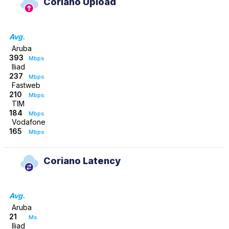
Coriano Upload
Avg.
Aruba
393
Mbps
Iliad
237
Mbps
Fastweb
210
Mbps
TIM
184
Mbps
Vodafone
165
Mbps
Coriano Latency
Avg.
Aruba
21
Ms
Iliad