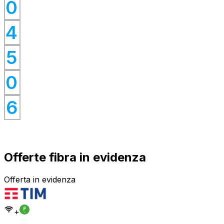
0
0
4
0
0
5
0
0
0
6
Offerte fibra in evidenza
Offerta in evidenza
+