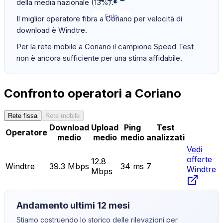
della media nazionale (13%).
Eolo
Il miglior operatore fibra a Coriano per velocità di
download è Windtre.
Per la rete mobile a Coriano il campione Speed Test
non è ancora sufficiente per una stima affidabile.
Confronto operatori a Coriano
Rete fissa
Rete mobile
Download
Upload
Ping
Test
Operatore
medio
medio
medio
analizzati
Vedi
offerte
12.8
Windtre
39.3
Mbps
34
ms
7
Windtre
Mbps
Andamento ultimi 12 mesi
Stiamo costruendo lo storico delle rilevazioni per