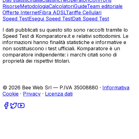
Dati statistici
Italia
Classifiche
Operatori
Confronti
Risorse
Metodologia
Calcolatori
Guide
Team editoriale
Offerte Internet
Fibra ADSL
Tariffe Cellulari
Speed Test
Esegui Speed Test
Dati Speed Test
I dati pubblicati su questo sito sono raccolti tramite lo
Speed Test di Komparatore.it e relativi sottodomini. Le
informazioni hanno finalità statistiche e informative e
non sostituiscono i test ufficiali. Komparatore è un
comparatore indipendente: i marchi citati sono di
proprietà dei rispettivi titolari.
©
2026
Bee Web Srl — P.IVA 35008880 ·
Informativa
Cookie
·
Privacy
·
Licenza dati