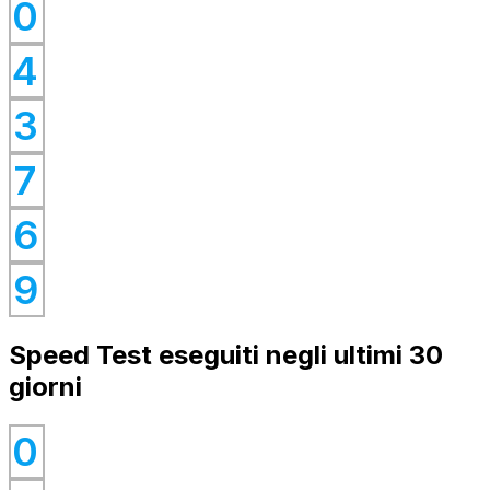
0
0
4
0
0
3
0
7
0
6
0
9
Speed Test eseguiti negli ultimi 30
giorni
0
0