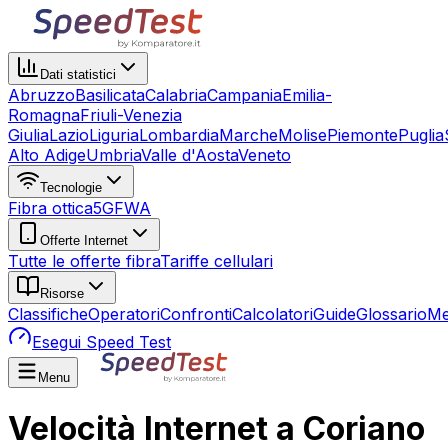
Dati statistici
Abruzzo
Basilicata
Calabria
Campania
Emilia-
Romagna
Friuli-Venezia
Giulia
Lazio
Liguria
Lombardia
Marche
Molise
Piemonte
Puglia
Alto Adige
Umbria
Valle d'Aosta
Veneto
Tecnologie
Fibra ottica
5G
FWA
Offerte Internet
Tutte le offerte fibra
Tariffe cellulari
Risorse
Classifiche
Operatori
Confronti
Calcolatori
Guide
Glossario
Me
Esegui Speed Test
Menu
Velocità Internet a Coriano