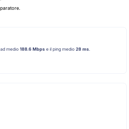
mparatore.
load medio
188.6
Mbps
e il ping medio
28
ms
.