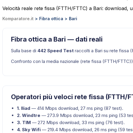
Velocità reale rete fissa (FTTH/FTTC) a Bari: download, u
Komparatore.it
Fibra ottica
Bari
Fibra ottica a Bari — dati reali
Sulla base di
442
Speed Test
raccolti a
Bari
su
rete fissa
Confronto con la media nazionale (
rete fissa (FTTH/FTTC)
Operatori più veloci rete fissa (FTTH/F
1
.
Iliad
—
414
Mbps download,
27
ms ping (
87
test).
2
.
Windtre
—
273.9
Mbps download,
23
ms ping (
53
tes
3
.
TIM
—
272
Mbps download,
33
ms ping (
76
test).
4
.
Sky Wifi
—
219.4
Mbps download,
26
ms ping (
59
tes