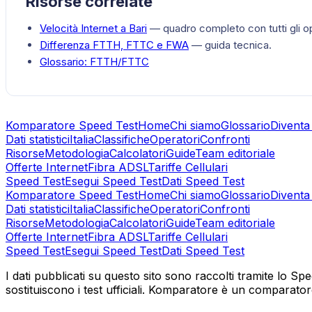
Risorse correlate
Velocità Internet a
Bari
— quadro completo con tutti gli op
Differenza FTTH, FTTC e FWA
— guida tecnica.
Glossario:
FTTH/FTTC
Komparatore Speed Test
Home
Chi siamo
Glossario
Diventa
Dati statistici
Italia
Classifiche
Operatori
Confronti
Risorse
Metodologia
Calcolatori
Guide
Team editoriale
Offerte Internet
Fibra ADSL
Tariffe Cellulari
Speed Test
Esegui Speed Test
Dati Speed Test
Komparatore Speed Test
Home
Chi siamo
Glossario
Diventa
Dati statistici
Italia
Classifiche
Operatori
Confronti
Risorse
Metodologia
Calcolatori
Guide
Team editoriale
Offerte Internet
Fibra ADSL
Tariffe Cellulari
Speed Test
Esegui Speed Test
Dati Speed Test
I dati pubblicati su questo sito sono raccolti tramite lo Sp
sostituiscono i test ufficiali. Komparatore è un comparatore i