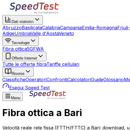
Dati statistici
Abruzzo
Basilicata
Calabria
Campania
Emilia-Romagna
Friuli
Adige
Umbria
Valle d'Aosta
Veneto
Tecnologie
Fibra ottica
5G
FWA
Offerte Internet
Tutte le offerte fibra
Tariffe cellulari
Risorse
Classifiche
Operatori
Confronti
Calcolatori
Guide
Glossario
Me
Esegui Speed Test
Menu
Fibra ottica a Bari
Velocità reale rete fissa (FTTH/FTTC) a Bari: download, u