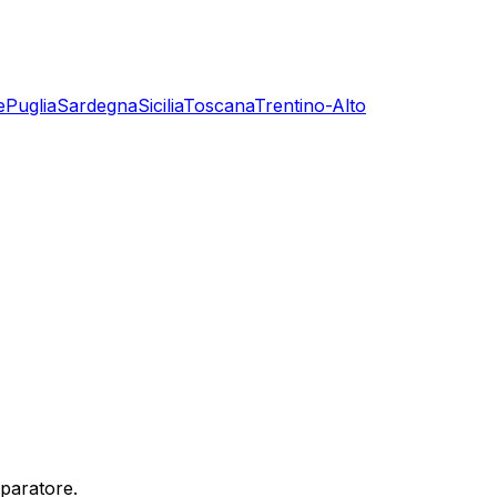
e
Puglia
Sardegna
Sicilia
Toscana
Trentino-Alto
mparatore.