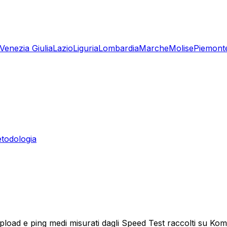
-Venezia Giulia
Lazio
Liguria
Lombardia
Marche
Molise
Piemont
todologia
pload e ping medi misurati dagli Speed Test raccolti su Ko