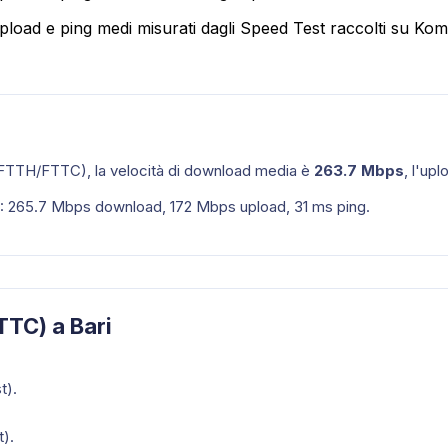
pload e ping medi misurati dagli Speed Test raccolti su Ko
 (FTTH/FTTC)
, la velocità di download media è
263.7
Mbps
, l'up
):
265.7
Mbps download,
172
Mbps upload,
31
ms ping.
TTC) a Bari
t).
t).