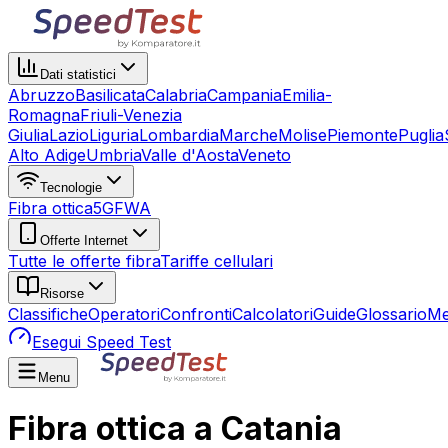
Dati statistici
Abruzzo
Basilicata
Calabria
Campania
Emilia-
Romagna
Friuli-Venezia
Giulia
Lazio
Liguria
Lombardia
Marche
Molise
Piemonte
Puglia
Alto Adige
Umbria
Valle d'Aosta
Veneto
Tecnologie
Fibra ottica
5G
FWA
Offerte Internet
Tutte le offerte fibra
Tariffe cellulari
Risorse
Classifiche
Operatori
Confronti
Calcolatori
Guide
Glossario
Me
Esegui Speed Test
Menu
Fibra ottica a Catania