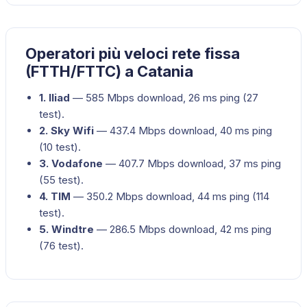
Operatori più veloci rete fissa
(FTTH/FTTC) a Catania
1
.
Iliad
—
585
Mbps download,
26
ms ping (
27
test).
2
.
Sky Wifi
—
437.4
Mbps download,
40
ms ping
(
10
test).
3
.
Vodafone
—
407.7
Mbps download,
37
ms ping
(
55
test).
4
.
TIM
—
350.2
Mbps download,
44
ms ping (
114
test).
5
.
Windtre
—
286.5
Mbps download,
42
ms ping
(
76
test).