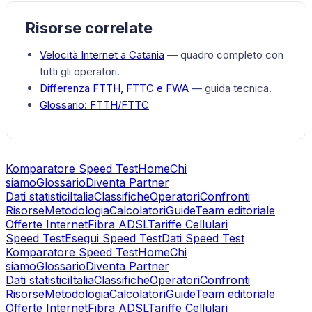
Risorse correlate
Velocità Internet a
Catania
— quadro completo con
tutti gli operatori.
Differenza FTTH, FTTC e FWA
— guida tecnica.
Glossario:
FTTH/FTTC
Komparatore Speed Test
Home
Chi
siamo
Glossario
Diventa Partner
Dati statistici
Italia
Classifiche
Operatori
Confronti
Risorse
Metodologia
Calcolatori
Guide
Team editoriale
Offerte Internet
Fibra ADSL
Tariffe Cellulari
Speed Test
Esegui Speed Test
Dati Speed Test
Komparatore Speed Test
Home
Chi
siamo
Glossario
Diventa Partner
Dati statistici
Italia
Classifiche
Operatori
Confronti
Risorse
Metodologia
Calcolatori
Guide
Team editoriale
Offerte Internet
Fibra ADSL
Tariffe Cellulari