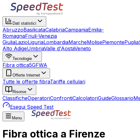
Dati statistici
Abruzzo
Basilicata
Calabria
Campania
Emilia-
Romagna
Friuli-Venezia
Giulia
Lazio
Liguria
Lombardia
Marche
Molise
Piemonte
Puglia
Alto Adige
Umbria
Valle d'Aosta
Veneto
Tecnologie
Fibra ottica
5G
FWA
Offerte Internet
Tutte le offerte fibra
Tariffe cellulari
Risorse
Classifiche
Operatori
Confronti
Calcolatori
Guide
Glossario
Me
Esegui Speed Test
Menu
Fibra ottica a Firenze