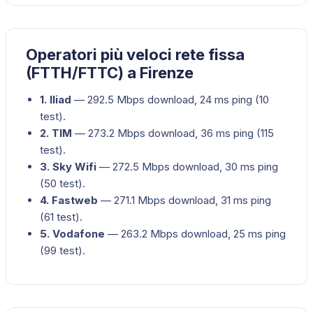
Operatori più veloci rete fissa
(FTTH/FTTC) a Firenze
1
.
Iliad
—
292.5
Mbps download,
24
ms ping (
10
test).
2
.
TIM
—
273.2
Mbps download,
36
ms ping (
115
test).
3
.
Sky Wifi
—
272.5
Mbps download,
30
ms ping
(
50
test).
4
.
Fastweb
—
271.1
Mbps download,
31
ms ping
(
61
test).
5
.
Vodafone
—
263.2
Mbps download,
25
ms ping
(
99
test).