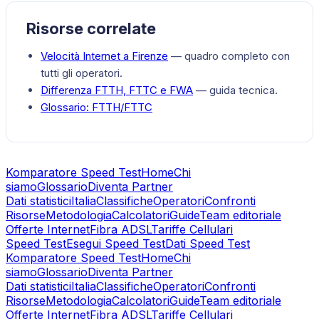
Risorse correlate
Velocità Internet a
Firenze
— quadro completo con
tutti gli operatori.
Differenza FTTH, FTTC e FWA
— guida tecnica.
Glossario:
FTTH/FTTC
Komparatore Speed Test
Home
Chi
siamo
Glossario
Diventa Partner
Dati statistici
Italia
Classifiche
Operatori
Confronti
Risorse
Metodologia
Calcolatori
Guide
Team editoriale
Offerte Internet
Fibra ADSL
Tariffe Cellulari
Speed Test
Esegui Speed Test
Dati Speed Test
Komparatore Speed Test
Home
Chi
siamo
Glossario
Diventa Partner
Dati statistici
Italia
Classifiche
Operatori
Confronti
Risorse
Metodologia
Calcolatori
Guide
Team editoriale
Offerte Internet
Fibra ADSL
Tariffe Cellulari