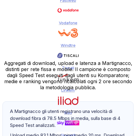
Fastweb
Vodafone
Windtre
Aggregati di download, upload e latenza a Martignacco,
Tiscali
distinti per rete fissa e mobile. Il campione è composto
dagli Speed Test eseguiti dagli utenti su Komparatore;
medie e ranking vengono ricalcolati ogni 2 ore secondo
la metodologia pubblica.
Linkem
A Martignacco gli utenti registrano una velocità di
Iliad
download fibra di 78.5 Mbps in media, sulla base di 4
Speed Test analizzati.
Upload medio 83.1 Mbps, ping medio 20 ms. Download
Sky-wifi