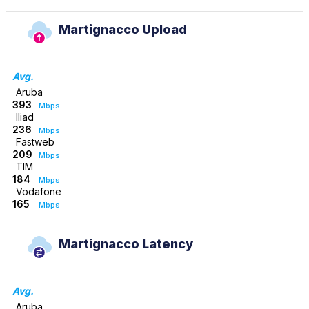
Martignacco Upload
Avg.
Aruba
393
Mbps
Iliad
236
Mbps
Fastweb
209
Mbps
TIM
184
Mbps
Vodafone
165
Mbps
Martignacco Latency
Avg.
Aruba