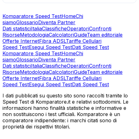
Komparatore Speed Test
Home
Chi
siamo
Glossario
Diventa Partner
Dati statistici
Italia
Classifiche
Operatori
Confronti
Risorse
Metodologia
Calcolatori
Guide
Team editoriale
Offerte Internet
Fibra ADSL
Tariffe Cellulari
Speed Test
Esegui Speed Test
Dati Speed Test
Komparatore Speed Test
Home
Chi
siamo
Glossario
Diventa Partner
Dati statistici
Italia
Classifiche
Operatori
Confronti
Risorse
Metodologia
Calcolatori
Guide
Team editoriale
Offerte Internet
Fibra ADSL
Tariffe Cellulari
Speed Test
Esegui Speed Test
Dati Speed Test
I dati pubblicati su questo sito sono raccolti tramite lo
Speed Test di Komparatore.it e relativi sottodomini. Le
informazioni hanno finalità statistiche e informative e
non sostituiscono i test ufficiali. Komparatore è un
comparatore indipendente: i marchi citati sono di
proprietà dei rispettivi titolari.