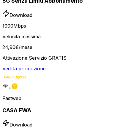
5G Senza Limiti Abbonamento
Download
1000
Mbps
Velocità massima
24
,
90
€
/mese
Attivazione Servizio GRATIS
Vedi la promozione
+
Fastweb
CASA FWA
Download