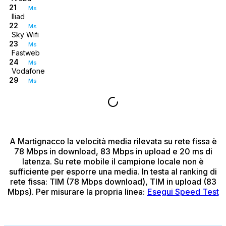
21
Ms
Iliad
22
Ms
Sky Wifi
23
Ms
Fastweb
24
Ms
Vodafone
29
Ms
A Martignacco
la velocità media rilevata su rete fissa è
78 Mbps in download, 83 Mbps in upload e 20 ms di
latenza.
Su rete mobile il campione locale non è
sufficiente per esporre una media.
In testa al ranking di
rete fissa: TIM (78 Mbps download), TIM in upload (83
Mbps).
Per misurare la propria linea:
Esegui Speed Test