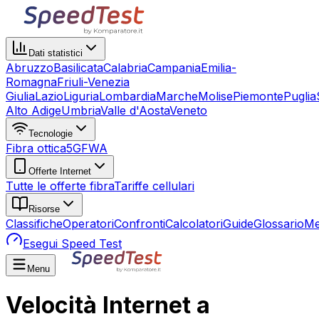
Dati statistici
Abruzzo
Basilicata
Calabria
Campania
Emilia-
Romagna
Friuli-Venezia
Giulia
Lazio
Liguria
Lombardia
Marche
Molise
Piemonte
Puglia
Alto Adige
Umbria
Valle d'Aosta
Veneto
Tecnologie
Fibra ottica
5G
FWA
Offerte Internet
Tutte le offerte fibra
Tariffe cellulari
Risorse
Classifiche
Operatori
Confronti
Calcolatori
Guide
Glossario
Me
Esegui Speed Test
Menu
Velocità Internet a