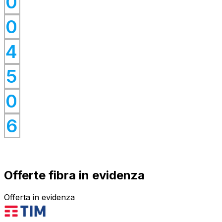
0
0
0
0
4
0
0
5
0
0
0
6
Offerte fibra in evidenza
Offerta in evidenza