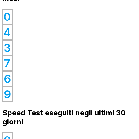
0
0
4
0
0
3
0
7
0
6
0
9
Speed Test eseguiti negli ultimi 30
giorni