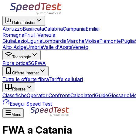
Dati statistici
Abruzzo
Basilicata
Calabria
Campania
Emilia-
Romagna
Friuli-Venezia
Giulia
Lazio
Liguria
Lombardia
Marche
Molise
Piemonte
Puglia
Alto Adige
Umbria
Valle d'Aosta
Veneto
Tecnologie
Fibra ottica
5G
FWA
Offerte Internet
Tutte le offerte fibra
Tariffe cellulari
Risorse
Classifiche
Operatori
Confronti
Calcolatori
Guide
Glossario
Me
Esegui Speed Test
Menu
FWA a Catania