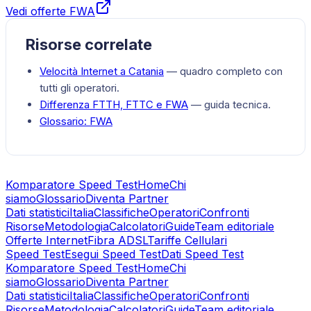
Vedi offerte FWA
Risorse correlate
Velocità Internet a
Catania
— quadro completo con
tutti gli operatori.
Differenza FTTH, FTTC e FWA
— guida tecnica.
Glossario:
FWA
Komparatore Speed Test
Home
Chi
siamo
Glossario
Diventa Partner
Dati statistici
Italia
Classifiche
Operatori
Confronti
Risorse
Metodologia
Calcolatori
Guide
Team editoriale
Offerte Internet
Fibra ADSL
Tariffe Cellulari
Speed Test
Esegui Speed Test
Dati Speed Test
Komparatore Speed Test
Home
Chi
siamo
Glossario
Diventa Partner
Dati statistici
Italia
Classifiche
Operatori
Confronti
Risorse
Metodologia
Calcolatori
Guide
Team editoriale