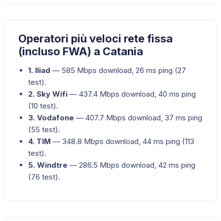
Operatori più veloci rete fissa
(incluso FWA) a Catania
1
.
Iliad
—
585
Mbps download,
26
ms ping (
27
test).
2
.
Sky Wifi
—
437.4
Mbps download,
40
ms ping
(
10
test).
3
.
Vodafone
—
407.7
Mbps download,
37
ms ping
(
55
test).
4
.
TIM
—
348.8
Mbps download,
44
ms ping (
113
test).
5
.
Windtre
—
286.5
Mbps download,
42
ms ping
(
76
test).