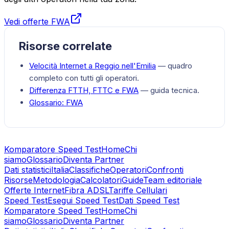
Vedi offerte FWA
Risorse correlate
Velocità Internet a
Reggio nell'Emilia
— quadro
completo con tutti gli operatori.
Differenza FTTH, FTTC e FWA
— guida tecnica.
Glossario:
FWA
Komparatore Speed Test
Home
Chi
siamo
Glossario
Diventa Partner
Dati statistici
Italia
Classifiche
Operatori
Confronti
Risorse
Metodologia
Calcolatori
Guide
Team editoriale
Offerte Internet
Fibra ADSL
Tariffe Cellulari
Speed Test
Esegui Speed Test
Dati Speed Test
Komparatore Speed Test
Home
Chi
siamo
Glossario
Diventa Partner