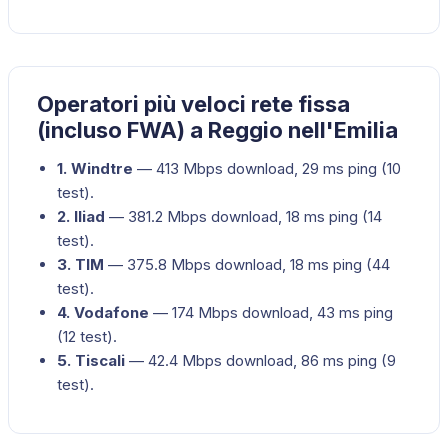
Operatori più veloci rete fissa
(incluso FWA) a Reggio nell'Emilia
1
.
Windtre
—
413
Mbps download,
29
ms ping (
10
test).
2
.
Iliad
—
381.2
Mbps download,
18
ms ping (
14
test).
3
.
TIM
—
375.8
Mbps download,
18
ms ping (
44
test).
4
.
Vodafone
—
174
Mbps download,
43
ms ping
(
12
test).
5
.
Tiscali
—
42.4
Mbps download,
86
ms ping (
9
test).