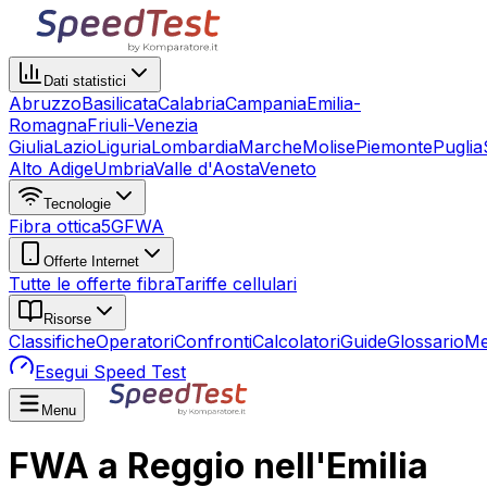
Dati statistici
Abruzzo
Basilicata
Calabria
Campania
Emilia-
Romagna
Friuli-Venezia
Giulia
Lazio
Liguria
Lombardia
Marche
Molise
Piemonte
Puglia
Alto Adige
Umbria
Valle d'Aosta
Veneto
Tecnologie
Fibra ottica
5G
FWA
Offerte Internet
Tutte le offerte fibra
Tariffe cellulari
Risorse
Classifiche
Operatori
Confronti
Calcolatori
Guide
Glossario
Me
Esegui Speed Test
Menu
FWA a Reggio nell'Emilia