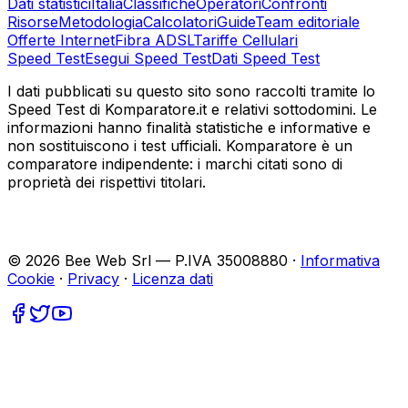
Dati statistici
Italia
Classifiche
Operatori
Confronti
Risorse
Metodologia
Calcolatori
Guide
Team editoriale
Offerte Internet
Fibra ADSL
Tariffe Cellulari
Speed Test
Esegui Speed Test
Dati Speed Test
I dati pubblicati su questo sito sono raccolti tramite lo
Speed Test di Komparatore.it e relativi sottodomini. Le
informazioni hanno finalità statistiche e informative e
non sostituiscono i test ufficiali. Komparatore è un
comparatore indipendente: i marchi citati sono di
proprietà dei rispettivi titolari.
©
2026
Bee Web Srl — P.IVA 35008880 ·
Informativa
Cookie
·
Privacy
·
Licenza dati