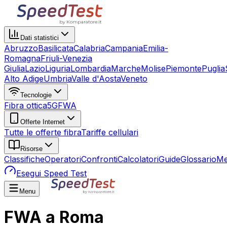
Dati statistici
Abruzzo
Basilicata
Calabria
Campania
Emilia-
Romagna
Friuli-Venezia
Giulia
Lazio
Liguria
Lombardia
Marche
Molise
Piemonte
Puglia
Alto Adige
Umbria
Valle d'Aosta
Veneto
Tecnologie
Fibra ottica
5G
FWA
Offerte Internet
Tutte le offerte fibra
Tariffe cellulari
Risorse
Classifiche
Operatori
Confronti
Calcolatori
Guide
Glossario
Me
Esegui Speed Test
Menu
FWA a Roma