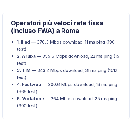
Operatori più veloci rete fissa
(incluso FWA) a Roma
1
.
Iliad
—
370.3
Mbps download,
11
ms ping (
190
test).
2
.
Aruba
—
355.6
Mbps download,
22
ms ping (
15
test).
3
.
TIM
—
343.2
Mbps download,
31
ms ping (
1012
test).
4
.
Fastweb
—
300.6
Mbps download,
19
ms ping
(
366
test).
5
.
Vodafone
—
264
Mbps download,
25
ms ping
(
300
test).