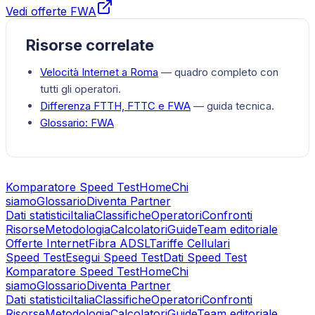
Vedi offerte FWA
Risorse correlate
Velocità Internet a
Roma
— quadro completo con
tutti gli operatori.
Differenza FTTH, FTTC e FWA
— guida tecnica.
Glossario:
FWA
Komparatore Speed Test
Home
Chi
siamo
Glossario
Diventa Partner
Dati statistici
Italia
Classifiche
Operatori
Confronti
Risorse
Metodologia
Calcolatori
Guide
Team editoriale
Offerte Internet
Fibra ADSL
Tariffe Cellulari
Speed Test
Esegui Speed Test
Dati Speed Test
Komparatore Speed Test
Home
Chi
siamo
Glossario
Diventa Partner
Dati statistici
Italia
Classifiche
Operatori
Confronti
Risorse
Metodologia
Calcolatori
Guide
Team editoriale