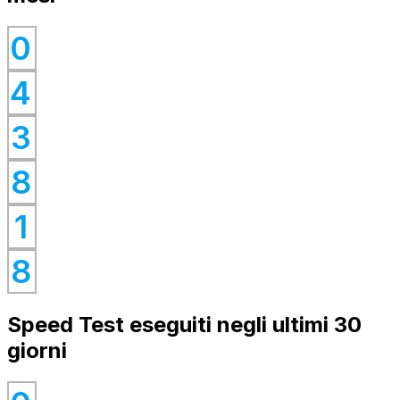
0
0
4
0
0
3
0
8
0
1
0
8
Speed Test eseguiti negli ultimi 30
giorni