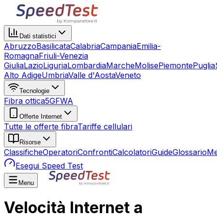
Dati statistici
Abruzzo
Basilicata
Calabria
Campania
Emilia-
Romagna
Friuli-Venezia
Giulia
Lazio
Liguria
Lombardia
Marche
Molise
Piemonte
Puglia
Alto Adige
Umbria
Valle d'Aosta
Veneto
Tecnologie
Fibra ottica
5G
FWA
Offerte Internet
Tutte le offerte fibra
Tariffe cellulari
Risorse
Classifiche
Operatori
Confronti
Calcolatori
Guide
Glossario
Me
Esegui Speed Test
Menu
Velocità Internet a