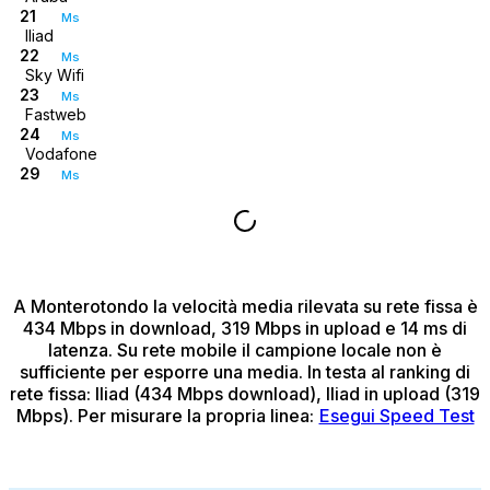
21
Ms
Iliad
22
Ms
Sky Wifi
23
Ms
Fastweb
24
Ms
Vodafone
29
Ms
A Monterotondo
la velocità media rilevata su rete fissa è
434 Mbps in download, 319 Mbps in upload e 14 ms di
latenza.
Su rete mobile il campione locale non è
sufficiente per esporre una media.
In testa al ranking di
rete fissa: Iliad (434 Mbps download), Iliad in upload (319
Mbps).
Per misurare la propria linea:
Esegui Speed Test