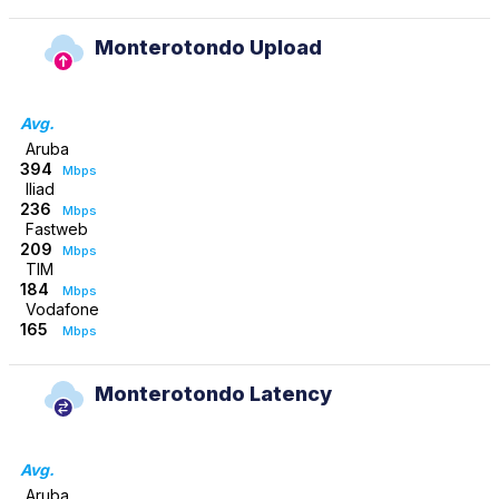
Monterotondo Upload
Avg.
Aruba
394
Mbps
Iliad
236
Mbps
Fastweb
209
Mbps
TIM
184
Mbps
Vodafone
165
Mbps
Monterotondo Latency
Avg.
Aruba