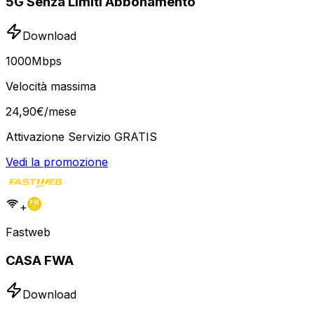
5G Senza Limiti Abbonamento
Download
1000
Mbps
Velocità massima
24
,
90
€
/mese
Attivazione Servizio GRATIS
Vedi la promozione
+
Fastweb
CASA FWA
Download