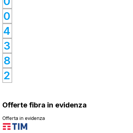
0
0
0
0
4
0
0
3
0
8
0
2
Offerte fibra in evidenza
Offerta in evidenza