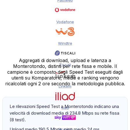
Fastweb
Vodafone
Windtre
Aggregati di download, upload e latenza a
Tiscali
Monterotondo, distinti per rete fissa e mobile. Il
campione è composto dagli Speed Test eseguiti dagli
utenti su Komparatore; medie e ranking vengono
ricalcolati ogni 2 ore secondo la metodologia pubblica.
Linkem
Le rilevazioni Speed Test a Monterotondo indicano una
Iliad
velocità di download media di 234.8 Mbps su rete fissa
(8 test).
Upload medio 190.5 Mbps, ping medio 24 ms.
Sky-wifi