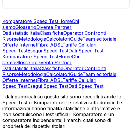
Komparatore Speed Test
Home
Chi
siamo
Glossario
Diventa Partner
Dati statistici
Italia
Classifiche
Operatori
Confronti
Risorse
Metodologia
Calcolatori
Guide
Team editoriale
Offerte Internet
Fibra ADSL
Tariffe Cellulari
Speed Test
Esegui Speed Test
Dati Speed Test
Komparatore Speed Test
Home
Chi
siamo
Glossario
Diventa Partner
Dati statistici
Italia
Classifiche
Operatori
Confronti
Risorse
Metodologia
Calcolatori
Guide
Team editoriale
Offerte Internet
Fibra ADSL
Tariffe Cellulari
Speed Test
Esegui Speed Test
Dati Speed Test
I dati pubblicati su questo sito sono raccolti tramite lo
Speed Test di Komparatore.it e relativi sottodomini. Le
informazioni hanno finalità statistiche e informative e
non sostituiscono i test ufficiali. Komparatore è un
comparatore indipendente: i marchi citati sono di
proprietà dei rispettivi titolari.