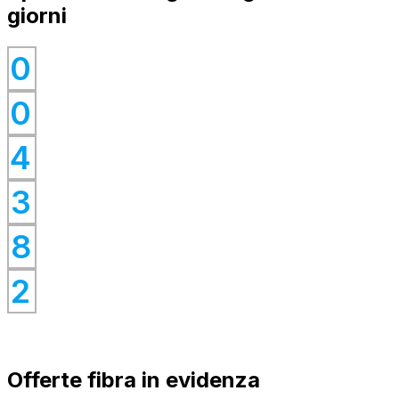
giorni
0
0
0
0
4
0
0
3
0
8
0
2
Offerte fibra in evidenza