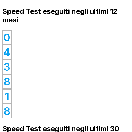
Speed Test eseguiti negli ultimi 12
mesi
0
0
4
0
0
3
0
8
0
1
0
8
Speed Test eseguiti negli ultimi 30