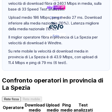
velocità di download fibra di 240.1 Mbps in media, sulla
base di 33 Speed Test analizzati.
Upload medio 186 Mbps, ping medio 27 ms. Download
Sky-wifi
inferiore alla media nazionale (10%). Latenza migliore
della media nazionale (10%).
Eolo
Il miglior operatore fibra in provincia di La Spezia per
velocità di download è Windtre.
Su rete mobile la velocità di download media in
provincia di La Spezia è di 43.9 Mbps, con upload di
11.4 Mbps e ping di 79 ms (6 test).
Confronto operatori in provincia di
La Spezia
Rete fissa
Rete mobile
Download
Upload
Ping
Test
Operatore
medio
medio
medio
analizzati