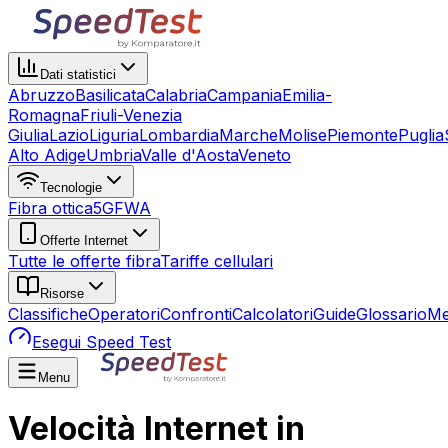
Dati statistici
Abruzzo
Basilicata
Calabria
Campania
Emilia-
Romagna
Friuli-Venezia
Giulia
Lazio
Liguria
Lombardia
Marche
Molise
Piemonte
Puglia
Alto Adige
Umbria
Valle d'Aosta
Veneto
Tecnologie
Fibra ottica
5G
FWA
Offerte Internet
Tutte le offerte fibra
Tariffe cellulari
Risorse
Classifiche
Operatori
Confronti
Calcolatori
Guide
Glossario
Me
Esegui Speed Test
Menu
Velocità Internet in