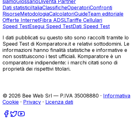
siamo
Glossario
Diventa Partner
Dati statistici
Italia
Classifiche
Operatori
Confronti
Risorse
Metodologia
Calcolatori
Guide
Team editoriale
Offerte Internet
Fibra ADSL
Tariffe Cellulari
Speed Test
Esegui Speed Test
Dati Speed Test
I dati pubblicati su questo sito sono raccolti tramite lo
Speed Test di Komparatore.it e relativi sottodomini. Le
informazioni hanno finalità statistiche e informative e
non sostituiscono i test ufficiali. Komparatore è un
comparatore indipendente: i marchi citati sono di
proprietà dei rispettivi titolari.
©
2026
Bee Web Srl — P.IVA 35008880 ·
Informativa
Cookie
·
Privacy
·
Licenza dati