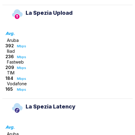
La Spezia Upload
Avg.
Aruba
392
Mbps
Iliad
236
Mbps
Fastweb
209
Mbps
TIM
184
Mbps
Vodafone
165
Mbps
La Spezia Latency
Avg.
Aruba