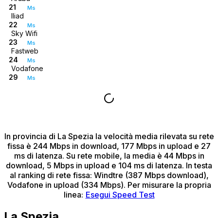
21
Ms
Iliad
22
Ms
Sky Wifi
23
Ms
Fastweb
24
Ms
Vodafone
29
Ms
In provincia di La Spezia
la velocità media rilevata su rete
fissa è 244 Mbps in download, 177 Mbps in upload e 27
ms di latenza.
Su rete mobile, la media è 44 Mbps in
download, 5 Mbps in upload e 104 ms di latenza.
In testa
al ranking di rete fissa: Windtre (387 Mbps download),
Vodafone in upload (334 Mbps).
Per misurare la propria
linea:
Esegui Speed Test
La Spezia