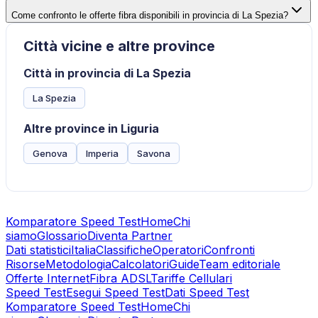
Come confronto le offerte fibra disponibili in provincia di La Spezia?
Città vicine e altre province
Città in provincia di La Spezia
La Spezia
Altre province in Liguria
Genova
Imperia
Savona
Komparatore Speed Test
Home
Chi
siamo
Glossario
Diventa Partner
Dati statistici
Italia
Classifiche
Operatori
Confronti
Risorse
Metodologia
Calcolatori
Guide
Team editoriale
Offerte Internet
Fibra ADSL
Tariffe Cellulari
Speed Test
Esegui Speed Test
Dati Speed Test
Komparatore Speed Test
Home
Chi