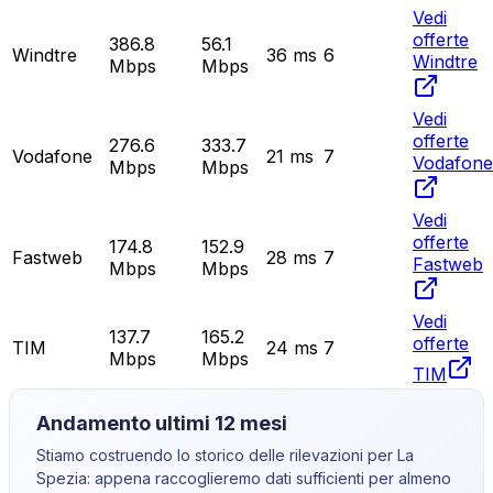
Vedi
offerte
386.8
56.1
Windtre
36
ms
6
Windtre
Mbps
Mbps
Vedi
offerte
276.6
333.7
Vodafone
21
ms
7
Vodafone
Mbps
Mbps
Vedi
offerte
174.8
152.9
Fastweb
28
ms
7
Fastweb
Mbps
Mbps
Vedi
137.7
165.2
offerte
TIM
24
ms
7
Mbps
Mbps
TIM
Andamento ultimi 12 mesi
Stiamo costruendo lo storico delle rilevazioni per
La
Spezia
: appena raccoglieremo dati sufficienti per almeno