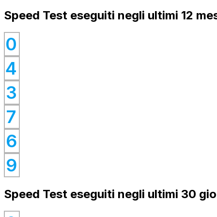
Speed Test eseguiti negli ultimi 12 mes
0
0
4
0
0
3
0
7
0
6
0
9
Speed Test eseguiti negli ultimi 30 gio