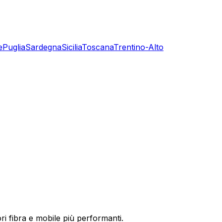
e
Puglia
Sardegna
Sicilia
Toscana
Trentino-Alto
ri fibra e mobile più performanti.