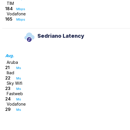
TIM
184
Mbps
Vodafone
165
Mbps
Sedriano Latency
Avg.
Aruba
21
Ms
Iliad
22
Ms
Sky Wifi
23
Ms
Fastweb
24
Ms
Vodafone
29
Ms