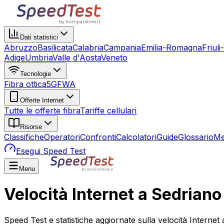
Dati statistici
Abruzzo
Basilicata
Calabria
Campania
Emilia-Romagna
Friuli
Adige
Umbria
Valle d'Aosta
Veneto
Tecnologie
Fibra ottica
5G
FWA
Offerte Internet
Tutte le offerte fibra
Tariffe cellulari
Risorse
Classifiche
Operatori
Confronti
Calcolatori
Guide
Glossario
Me
Esegui Speed Test
Menu
Velocità Internet a Sedriano
Speed Test e statistiche aggiornate sulla velocità Internet