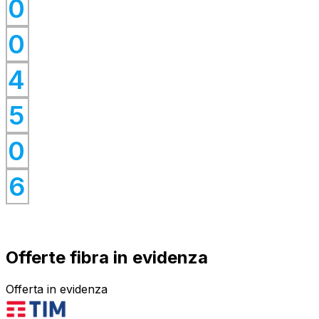
0
0
0
0
4
0
0
5
0
0
0
6
Offerte fibra in evidenza
Offerta in evidenza