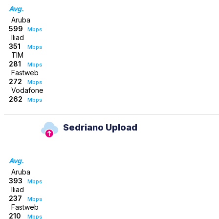
Avg.
Aruba
599
Mbps
Iliad
351
Mbps
TIM
281
Mbps
Fastweb
272
Mbps
Vodafone
262
Mbps
Sedriano Upload
Avg.
Aruba
393
Mbps
Iliad
237
Mbps
Fastweb
210
Mbps