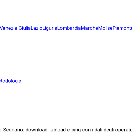
-Venezia Giulia
Lazio
Liguria
Lombardia
Marche
Molise
Piemont
todologia
 a Sedriano: download, upload e ping con i dati degli operato