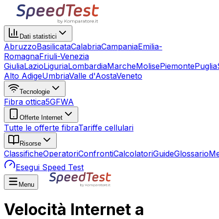
Dati statistici
Abruzzo
Basilicata
Calabria
Campania
Emilia-
Romagna
Friuli-Venezia
Giulia
Lazio
Liguria
Lombardia
Marche
Molise
Piemonte
Puglia
Alto Adige
Umbria
Valle d'Aosta
Veneto
Tecnologie
Fibra ottica
5G
FWA
Offerte Internet
Tutte le offerte fibra
Tariffe cellulari
Risorse
Classifiche
Operatori
Confronti
Calcolatori
Guide
Glossario
Me
Esegui Speed Test
Menu
Velocità Internet a