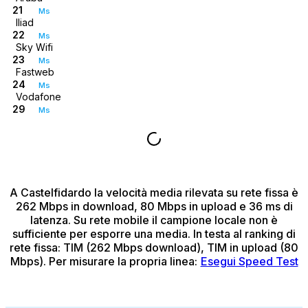
21
Ms
Iliad
22
Ms
Sky Wifi
23
Ms
Fastweb
24
Ms
Vodafone
29
Ms
A Castelfidardo
la velocità media rilevata su rete fissa è
262 Mbps in download, 80 Mbps in upload e 36 ms di
latenza.
Su rete mobile il campione locale non è
sufficiente per esporre una media.
In testa al ranking di
rete fissa: TIM (262 Mbps download), TIM in upload (80
Mbps).
Per misurare la propria linea:
Esegui Speed Test