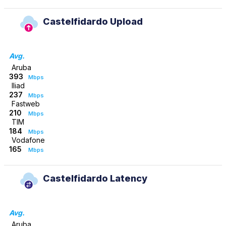
Castelfidardo Upload
Avg.
Aruba
393
Mbps
Iliad
237
Mbps
Fastweb
210
Mbps
TIM
184
Mbps
Vodafone
165
Mbps
Castelfidardo Latency
Avg.
Aruba