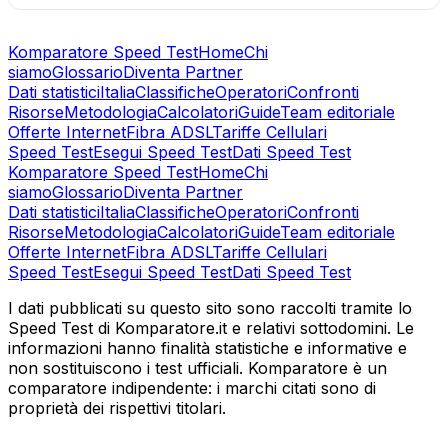
Komparatore Speed Test
Home
Chi
siamo
Glossario
Diventa Partner
Dati statistici
Italia
Classifiche
Operatori
Confronti
Risorse
Metodologia
Calcolatori
Guide
Team editoriale
Offerte Internet
Fibra ADSL
Tariffe Cellulari
Speed Test
Esegui Speed Test
Dati Speed Test
Komparatore Speed Test
Home
Chi
siamo
Glossario
Diventa Partner
Dati statistici
Italia
Classifiche
Operatori
Confronti
Risorse
Metodologia
Calcolatori
Guide
Team editoriale
Offerte Internet
Fibra ADSL
Tariffe Cellulari
Speed Test
Esegui Speed Test
Dati Speed Test
I dati pubblicati su questo sito sono raccolti tramite lo
Speed Test di Komparatore.it e relativi sottodomini. Le
informazioni hanno finalità statistiche e informative e
non sostituiscono i test ufficiali. Komparatore è un
comparatore indipendente: i marchi citati sono di
proprietà dei rispettivi titolari.