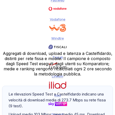
Fastweb
Vodafone
Windtre
Aggregati di download, upload e latenza a Castelfidardo,
Tiscali
distinti per rete fissa e mobile. Il campione è composto
dagli Speed Test eseguiti dagli utenti su Komparatore;
medie e ranking vengono ricalcolati ogni 2 ore secondo
la metodologia pubblica.
Linkem
Le rilevazioni Speed Test a Castelfidardo indicano una
Iliad
velocità di download media di 273.7 Mbps su rete fissa
(9 test).
Upload medio 103 Mbps, ping medio 45 ms. Download
Sky-wifi