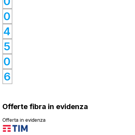
0
0
0
0
4
0
0
5
0
0
0
6
Offerte fibra in evidenza
Offerta in evidenza