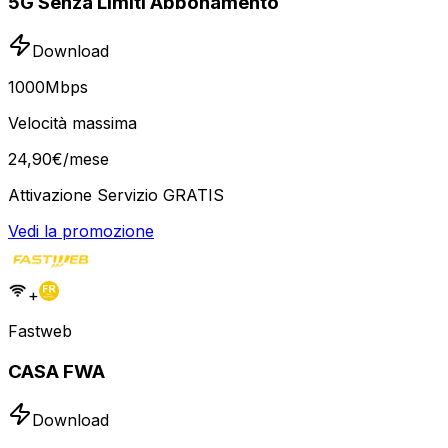
5G Senza Limiti Abbonamento
Download
1000
Mbps
Velocità massima
24
,
90
€
/mese
Attivazione Servizio GRATIS
Vedi la promozione
+
Fastweb
CASA FWA
Download