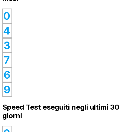
0
0
4
0
0
3
0
7
0
6
0
9
Speed Test eseguiti negli ultimi 30
giorni