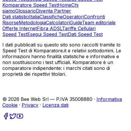
Komparatore Speed Test
Home
Chi
siamo
Glossario
Diventa Partner
Dati statistici
Italia
Classifiche
Operatori
Confronti
Risorse
Metodologia
Calcolatori
Guide
Team editoriale
Offerte Internet
Fibra ADSL
Tariffe Cellulari
Speed Test
Esegui Speed Test
Dati Speed Test
I dati pubblicati su questo sito sono raccolti tramite lo
Speed Test di Komparatore.it e relativi sottodomini. Le
informazioni hanno finalità statistiche e informative e
non sostituiscono i test ufficiali. Komparatore è un
comparatore indipendente: i marchi citati sono di
proprietà dei rispettivi titolari.
©
2026
Bee Web Srl — P.IVA 35008880 ·
Informativa
Cookie
·
Privacy
·
Licenza dati