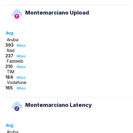
Montemarciano Upload
Avg.
Aruba
393
Mbps
Iliad
237
Mbps
Fastweb
210
Mbps
TIM
184
Mbps
Vodafone
165
Mbps
Montemarciano Latency
Avg.
Aruba