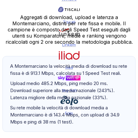
Aggregati di download, upload e latenza a
Tiscali
Montemarciano, distinti per rete fissa e mobile. Il
campione è composto dagli Speed Test eseguiti dagli
utenti su Komparatore; medie e ranking vengono
ricalcolati ogni 2 ore secondo la metodologia pubblica.
Linkem
A Montemarciano la velocità media di download su rete
Iliad
fissa è di 913.1 Mbps, calcolata su 1 Speed Test reali.
Upload medio 485.2 Mbps, ping medio 20 ms.
Download superiore alla media nazionale (243%).
Sky-wifi
Latenza migliore della media nazionale (33%).
Su rete mobile la velocità di download media a
Eolo
Montemarciano è di 143.4 Mbps, con upload di 34.9
Mbps e ping di 38 ms (1 test).