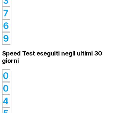
0
3
0
7
0
6
0
9
Speed Test eseguiti negli ultimi 30
giorni
0
0
0
0
4
0