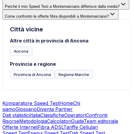
Perché il mio Speed Test a Montemarciano differisce dalla media?
Come confronto le offerte fibra disponibili a Montemarciano?
Città vicine
Altre città in provincia di Ancona
Ancona
Provincia e regione
Provincia di Ancona
Regione Marche
Komparatore Speed Test
Home
Chi
siamo
Glossario
Diventa Partner
Dati statistici
Italia
Classifiche
Operatori
Confronti
Risorse
Metodologia
Calcolatori
Guide
Team editoriale
Offerte Internet
Fibra ADSL
Tariffe Cellulari
Speed Test
Esegui Speed Test
Dati Speed Test