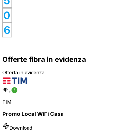
0
5
0
0
0
6
Offerte fibra in evidenza
Offerta in evidenza
+
TIM
Promo Local WiFi Casa
Download