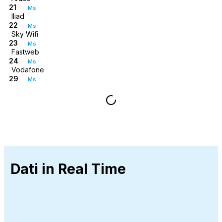
21
Ms
Iliad
22
Ms
Sky Wifi
23
Ms
Fastweb
24
Ms
Vodafone
29
Ms
Dati in Real Time