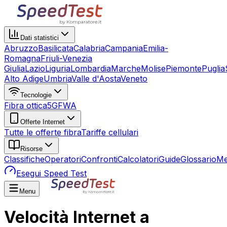
Dati statistici
Abruzzo
Basilicata
Calabria
Campania
Emilia-
Romagna
Friuli-Venezia
Giulia
Lazio
Liguria
Lombardia
Marche
Molise
Piemonte
Puglia
Alto Adige
Umbria
Valle d'Aosta
Veneto
Tecnologie
Fibra ottica
5G
FWA
Offerte Internet
Tutte le offerte fibra
Tariffe cellulari
Risorse
Classifiche
Operatori
Confronti
Calcolatori
Guide
Glossario
Me
Esegui Speed Test
Menu
Velocità Internet a