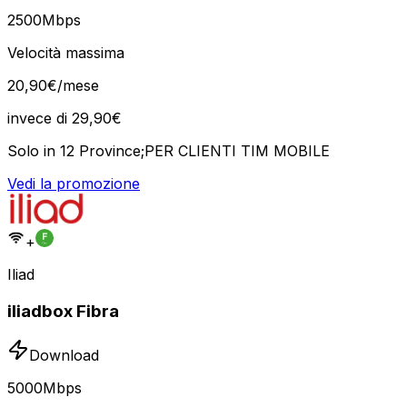
2500
Mbps
Velocità massima
20
,
90
€
/mese
invece di
29,90
€
Solo in 12 Province;PER CLIENTI TIM MOBILE
Vedi la promozione
+
Iliad
iliadbox Fibra
Download
5000
Mbps