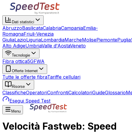
Dati statistici
Abruzzo
Basilicata
Calabria
Campania
Emilia-
Romagna
Friuli-Venezia
Giulia
Lazio
Liguria
Lombardia
Marche
Molise
Piemonte
Puglia
Alto Adige
Umbria
Valle d'Aosta
Veneto
Tecnologie
Fibra ottica
5G
FWA
Offerte Internet
Tutte le offerte fibra
Tariffe cellulari
Risorse
Classifiche
Operatori
Confronti
Calcolatori
Guide
Glossario
Me
Esegui Speed Test
Menu
Velocità Fastweb: Speed