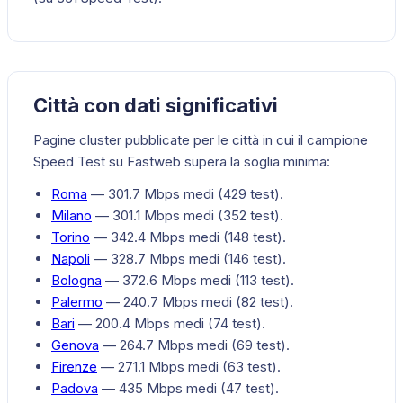
Città con dati significativi
Pagine cluster pubblicate per le città in cui il campione
Speed Test su
Fastweb
supera la soglia minima:
Roma
—
301.7
Mbps medi (
429
test).
Milano
—
301.1
Mbps medi (
352
test).
Torino
—
342.4
Mbps medi (
148
test).
Napoli
—
328.7
Mbps medi (
146
test).
Bologna
—
372.6
Mbps medi (
113
test).
Palermo
—
240.7
Mbps medi (
82
test).
Bari
—
200.4
Mbps medi (
74
test).
Genova
—
264.7
Mbps medi (
69
test).
Firenze
—
271.1
Mbps medi (
63
test).
Padova
—
435
Mbps medi (
47
test).