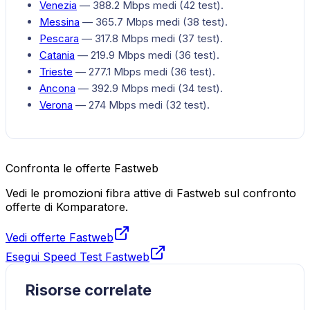
Venezia
—
388.2
Mbps medi (
42
test).
Messina
—
365.7
Mbps medi (
38
test).
Pescara
—
317.8
Mbps medi (
37
test).
Catania
—
219.9
Mbps medi (
36
test).
Trieste
—
277.1
Mbps medi (
36
test).
Ancona
—
392.9
Mbps medi (
34
test).
Verona
—
274
Mbps medi (
32
test).
Confronta le offerte Fastweb
Vedi le promozioni fibra attive di Fastweb sul confronto
offerte di Komparatore.
Vedi offerte Fastweb
Esegui Speed Test Fastweb
Risorse correlate