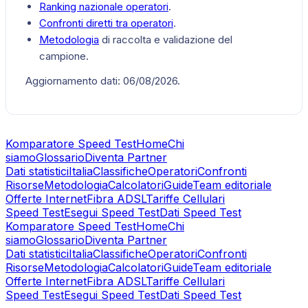
Ranking nazionale operatori
.
Confronti diretti tra operatori
.
Metodologia
di raccolta e validazione del
campione.
Aggiornamento dati:
06/08/2026
.
Komparatore Speed Test
Home
Chi
siamo
Glossario
Diventa Partner
Dati statistici
Italia
Classifiche
Operatori
Confronti
Risorse
Metodologia
Calcolatori
Guide
Team editoriale
Offerte Internet
Fibra ADSL
Tariffe Cellulari
Speed Test
Esegui Speed Test
Dati Speed Test
Komparatore Speed Test
Home
Chi
siamo
Glossario
Diventa Partner
Dati statistici
Italia
Classifiche
Operatori
Confronti
Risorse
Metodologia
Calcolatori
Guide
Team editoriale
Offerte Internet
Fibra ADSL
Tariffe Cellulari
Speed Test
Esegui Speed Test
Dati Speed Test