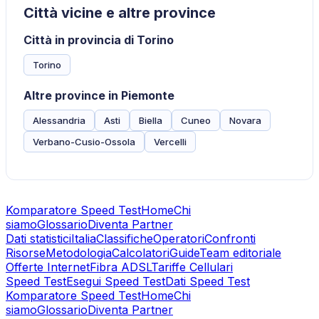
Città vicine e altre province
Città in provincia di Torino
Torino
Altre province in Piemonte
Alessandria
Asti
Biella
Cuneo
Novara
Verbano-Cusio-Ossola
Vercelli
Komparatore Speed Test
Home
Chi
siamo
Glossario
Diventa Partner
Dati statistici
Italia
Classifiche
Operatori
Confronti
Risorse
Metodologia
Calcolatori
Guide
Team editoriale
Offerte Internet
Fibra ADSL
Tariffe Cellulari
Speed Test
Esegui Speed Test
Dati Speed Test
Komparatore Speed Test
Home
Chi
siamo
Glossario
Diventa Partner