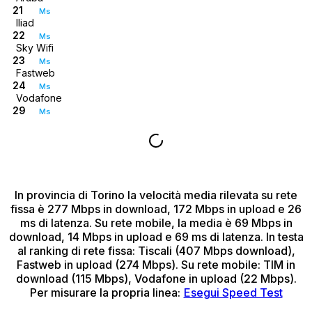
21
Ms
Iliad
22
Ms
Sky Wifi
23
Ms
Fastweb
24
Ms
Vodafone
29
Ms
In provincia di Torino
la velocità media rilevata su rete
fissa è 277 Mbps in download, 172 Mbps in upload e 26
ms di latenza.
Su rete mobile, la media è 69 Mbps in
download, 14 Mbps in upload e 69 ms di latenza.
In testa
al ranking di rete fissa: Tiscali (407 Mbps download),
Fastweb in upload (274 Mbps).
Su rete mobile: TIM in
download (115 Mbps), Vodafone in upload (22 Mbps).
Per misurare la propria linea:
Esegui Speed Test