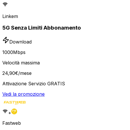
Linkem
5G Senza Limiti Abbonamento
Download
1000
Mbps
Velocità massima
24
,
90
€
/mese
Attivazione Servizio GRATIS
Vedi la promozione
+
Fastweb