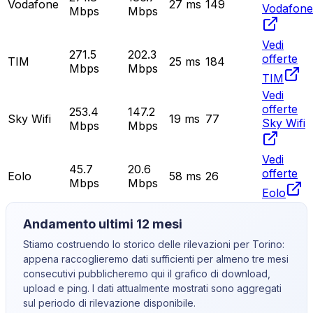
Vodafone
27
ms
149
Vodafone
Mbps
Mbps
Vedi
271.5
202.3
offerte
TIM
25
ms
184
Mbps
Mbps
TIM
Vedi
offerte
253.4
147.2
Sky Wifi
19
ms
77
Sky Wifi
Mbps
Mbps
Vedi
45.7
20.6
offerte
Eolo
58
ms
26
Mbps
Mbps
Eolo
Andamento ultimi 12 mesi
Stiamo costruendo lo storico delle rilevazioni per
Torino
:
appena raccoglieremo dati sufficienti per almeno tre mesi
consecutivi pubblicheremo qui il grafico di download,
upload e ping. I dati attualmente mostrati sono aggregati
sul periodo di rilevazione disponibile.