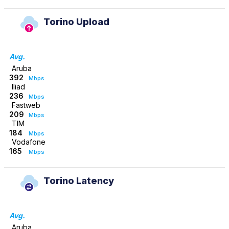
Torino Upload
Avg.
Aruba
392
Mbps
Iliad
236
Mbps
Fastweb
209
Mbps
TIM
184
Mbps
Vodafone
165
Mbps
Torino Latency
Avg.
Aruba