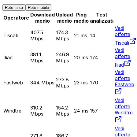
Rete fissa
Rete mobile
Download
Upload
Ping
Test
Operatore
medio
medio
medio
analizzati
Vedi
407.5
174.3
offerte
Tiscali
21
ms
14
Mbps
Mbps
Tiscali
Vedi
381.1
246.9
offerte
Iliad
20
ms
174
Mbps
Mbps
Iliad
Vedi
offerte
273.8
Fastweb
344
Mbps
23
ms
170
Fastweb
Mbps
Vedi
offerte
310.2
154.2
Windtre
24
ms
157
Windtre
Mbps
Mbps
Vedi
offerte
271.8
186.7