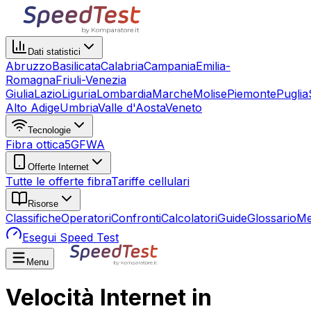
Dati statistici
Abruzzo
Basilicata
Calabria
Campania
Emilia-
Romagna
Friuli-Venezia
Giulia
Lazio
Liguria
Lombardia
Marche
Molise
Piemonte
Puglia
Alto Adige
Umbria
Valle d'Aosta
Veneto
Tecnologie
Fibra ottica
5G
FWA
Offerte Internet
Tutte le offerte fibra
Tariffe cellulari
Risorse
Classifiche
Operatori
Confronti
Calcolatori
Guide
Glossario
Me
Esegui Speed Test
Menu
Velocità Internet in