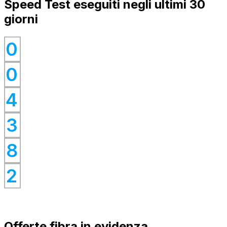
Speed Test eseguiti negli ultimi 30
giorni
0
0
0
0
4
0
0
3
0
8
0
2
Offerte fibra in evidenza