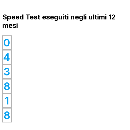
Speed Test eseguiti negli ultimi 12
mesi
0
0
4
0
0
3
0
8
0
1
0
8