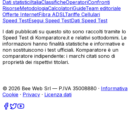
Dati statistici
Italia
Classifiche
Operatori
Confronti
Risorse
Metodologia
Calcolatori
Guide
Team editoriale
Offerte Internet
Fibra ADSL
Tariffe Cellulari
Speed Test
Esegui Speed Test
Dati Speed Test
I dati pubblicati su questo sito sono raccolti tramite lo
Speed Test di Komparatore.it e relativi sottodomini. Le
informazioni hanno finalità statistiche e informative e
non sostituiscono i test ufficiali. Komparatore è un
comparatore indipendente: i marchi citati sono di
proprietà dei rispettivi titolari.
©
2026
Bee Web Srl — P.IVA 35008880 ·
Informativa
Cookie
·
Privacy
·
Licenza dati