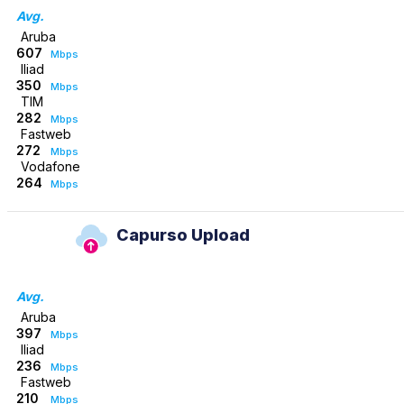
Avg.
Aruba
607
Mbps
Iliad
350
Mbps
TIM
282
Mbps
Fastweb
272
Mbps
Vodafone
264
Mbps
Capurso Upload
Avg.
Aruba
397
Mbps
Iliad
236
Mbps
Fastweb
210
Mbps