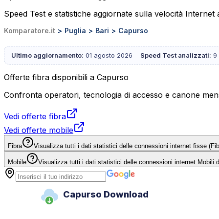
Speed Test e statistiche aggiornate sulla velocità Internet
Komparatore.it
Puglia
Bari
Capurso
Ultimo aggiornamento:
01 agosto 2026
Speed Test analizzati:
9
Offerte fibra disponibili a Capurso
Confronta operatori, tecnologia di accesso e canone mensi
Vedi offerte fibra
Vedi offerte mobile
Fibra
Visualizza tutti i dati statistici delle connessioni internet fisse (
Mobile
Visualizza tutti i dati statistici delle connessioni internet Mobili
Capurso Download