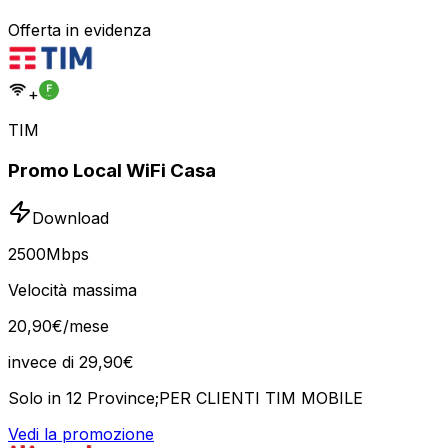
Offerta in evidenza
+
TIM
Promo Local WiFi Casa
Download
2500
Mbps
Velocità massima
20
,
90
€
/mese
invece di
29,90
€
Solo in 12 Province;PER CLIENTI TIM MOBILE
Vedi la promozione