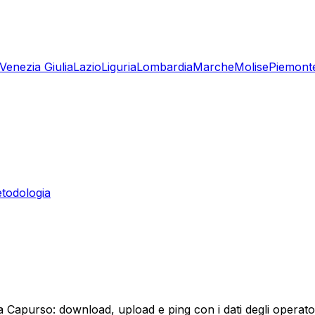
-Venezia Giulia
Lazio
Liguria
Lombardia
Marche
Molise
Piemont
todologia
 a Capurso: download, upload e ping con i dati degli operato