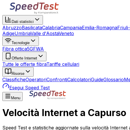
Dati statistici
Abruzzo
Basilicata
Calabria
Campania
Emilia-Romagna
Friuli
Adige
Umbria
Valle d'Aosta
Veneto
Tecnologie
Fibra ottica
5G
FWA
Offerte Internet
Tutte le offerte fibra
Tariffe cellulari
Risorse
Classifiche
Operatori
Confronti
Calcolatori
Guide
Glossario
Me
Esegui Speed Test
Menu
Velocità Internet a Capurso
Speed Test e statistiche aggiornate sulla velocità Internet