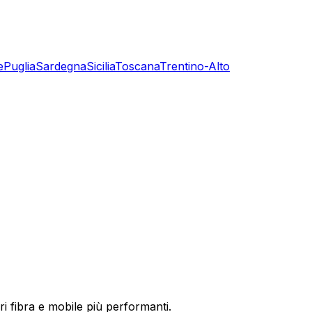
e
Puglia
Sardegna
Sicilia
Toscana
Trentino-Alto
ri fibra e mobile più performanti.