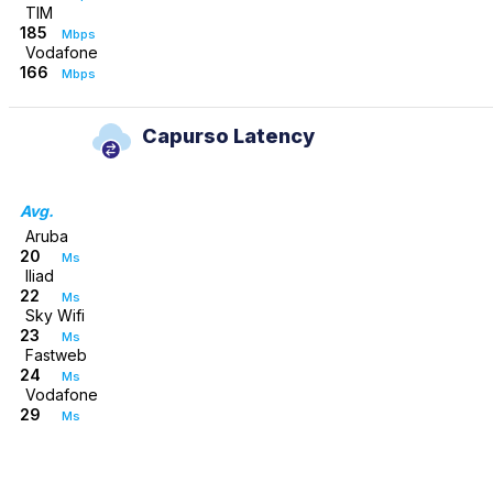
TIM
185
Mbps
Vodafone
166
Mbps
Capurso Latency
Avg.
Aruba
20
Ms
Iliad
22
Ms
Sky Wifi
23
Ms
Fastweb
24
Ms
Vodafone
29
Ms