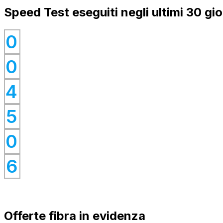
Speed Test eseguiti negli ultimi 30 gio
0
0
0
0
4
0
0
5
0
0
0
6
Offerte fibra in evidenza