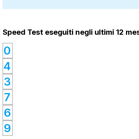
Speed Test eseguiti negli ultimi 12 mes
0
0
4
0
0
3
0
7
0
6
0
9