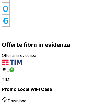
0
0
0
6
Offerte fibra in evidenza
Offerta in evidenza
+
TIM
Promo Local WiFi Casa
Download