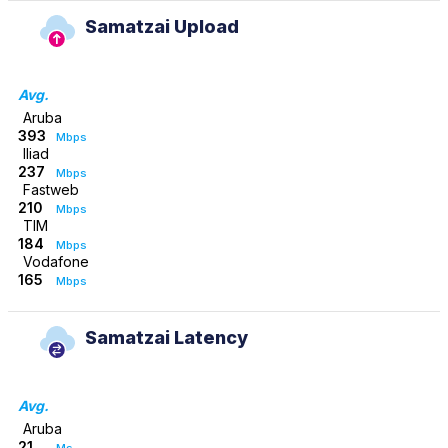
Samatzai Upload
Avg.
Aruba
393
Mbps
Iliad
237
Mbps
Fastweb
210
Mbps
TIM
184
Mbps
Vodafone
165
Mbps
Samatzai Latency
Avg.
Aruba
21
Ms