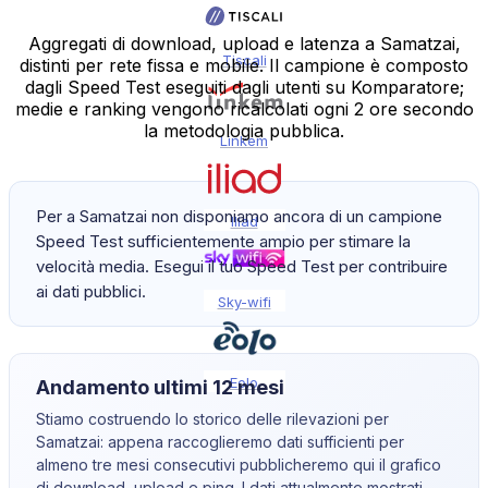
Aggregati di download, upload e latenza a Samatzai,
Tiscali
distinti per rete fissa e mobile. Il campione è composto
dagli Speed Test eseguiti dagli utenti su Komparatore;
medie e ranking vengono ricalcolati ogni 2 ore secondo
la metodologia pubblica.
Linkem
Per a Samatzai non disponiamo ancora di un campione
Iliad
Speed Test sufficientemente ampio per stimare la
velocità media. Esegui il tuo Speed Test per contribuire
ai dati pubblici.
Sky-wifi
Eolo
Andamento ultimi 12 mesi
Stiamo costruendo lo storico delle rilevazioni per
Samatzai
: appena raccoglieremo dati sufficienti per
almeno tre mesi consecutivi pubblicheremo qui il grafico
di download, upload e ping. I dati attualmente mostrati