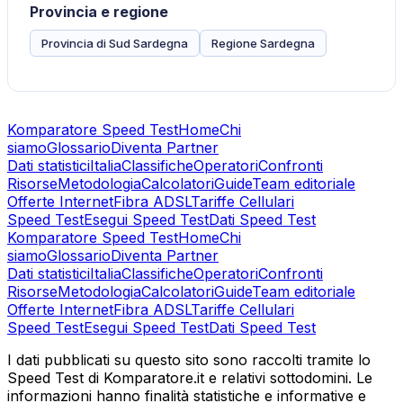
Provincia e regione
Provincia di Sud Sardegna
Regione Sardegna
Komparatore Speed Test
Home
Chi
siamo
Glossario
Diventa Partner
Dati statistici
Italia
Classifiche
Operatori
Confronti
Risorse
Metodologia
Calcolatori
Guide
Team editoriale
Offerte Internet
Fibra ADSL
Tariffe Cellulari
Speed Test
Esegui Speed Test
Dati Speed Test
Komparatore Speed Test
Home
Chi
siamo
Glossario
Diventa Partner
Dati statistici
Italia
Classifiche
Operatori
Confronti
Risorse
Metodologia
Calcolatori
Guide
Team editoriale
Offerte Internet
Fibra ADSL
Tariffe Cellulari
Speed Test
Esegui Speed Test
Dati Speed Test
I dati pubblicati su questo sito sono raccolti tramite lo
Speed Test di Komparatore.it e relativi sottodomini. Le
informazioni hanno finalità statistiche e informative e