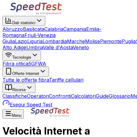
Dati statistici
Abruzzo
Basilicata
Calabria
Campania
Emilia-
Romagna
Friuli-Venezia
Giulia
Lazio
Liguria
Lombardia
Marche
Molise
Piemonte
Puglia
Alto Adige
Umbria
Valle d'Aosta
Veneto
Tecnologie
Fibra ottica
5G
FWA
Offerte Internet
Tutte le offerte fibra
Tariffe cellulari
Risorse
Classifiche
Operatori
Confronti
Calcolatori
Guide
Glossario
Me
Esegui Speed Test
Menu
Velocità Internet a