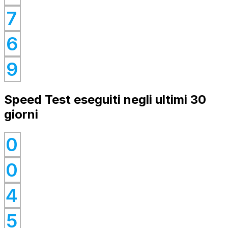
0
7
0
6
0
9
Speed Test eseguiti negli ultimi 30
giorni
0
0
0
0
4
0
0
5