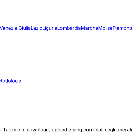
-Venezia Giulia
Lazio
Liguria
Lombardia
Marche
Molise
Piemont
todologia
a
 a Taormina: download, upload e ping con i dati degli operat