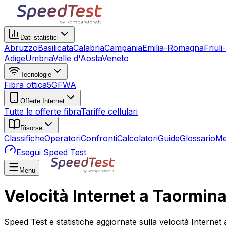
Dati statistici
Abruzzo
Basilicata
Calabria
Campania
Emilia-Romagna
Friuli
Adige
Umbria
Valle d'Aosta
Veneto
Tecnologie
Fibra ottica
5G
FWA
Offerte Internet
Tutte le offerte fibra
Tariffe cellulari
Risorse
Classifiche
Operatori
Confronti
Calcolatori
Guide
Glossario
Me
Esegui Speed Test
Menu
Velocità Internet a Taormin
Speed Test e statistiche aggiornate sulla velocità Internet