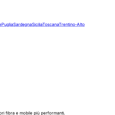
e
Puglia
Sardegna
Sicilia
Toscana
Trentino-Alto
ori fibra e mobile più performanti.