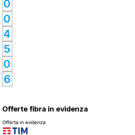
0
0
0
0
4
0
0
5
0
0
0
6
Offerte fibra in evidenza
Offerta in evidenza