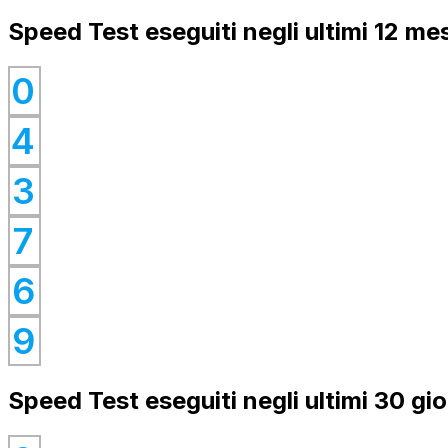
Speed Test eseguiti negli ultimi 12 mes
0
0
4
0
0
3
0
7
0
6
0
9
Speed Test eseguiti negli ultimi 30 gio