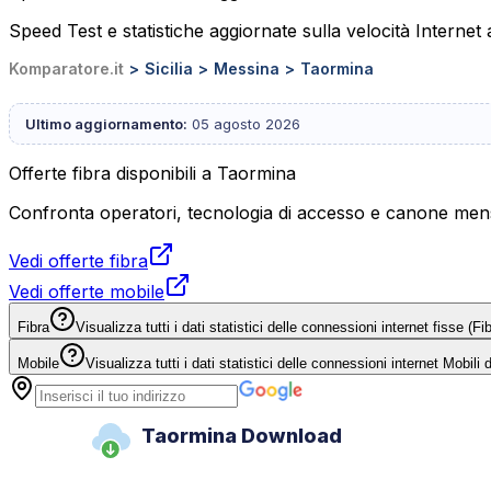
Speed Test e statistiche aggiornate sulla velocità Internet
Komparatore.it
Sicilia
Messina
Taormina
Ultimo aggiornamento:
05 agosto 2026
Offerte fibra disponibili a Taormina
Confronta operatori, tecnologia di accesso e canone mensi
Vedi offerte fibra
Vedi offerte mobile
Fibra
Visualizza tutti i dati statistici delle connessioni internet fisse (
Mobile
Visualizza tutti i dati statistici delle connessioni internet Mobili
Taormina Download