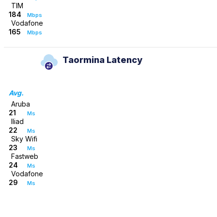
TIM
184
Mbps
Vodafone
165
Mbps
Taormina Latency
Avg.
Aruba
21
Ms
Iliad
22
Ms
Sky Wifi
23
Ms
Fastweb
24
Ms
Vodafone
29
Ms