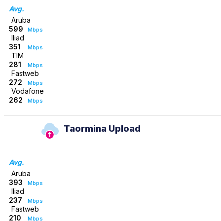
Avg.
Aruba
599
Mbps
Iliad
351
Mbps
TIM
281
Mbps
Fastweb
272
Mbps
Vodafone
262
Mbps
Taormina Upload
Avg.
Aruba
393
Mbps
Iliad
237
Mbps
Fastweb
210
Mbps