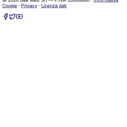
©
2026
Bee Web Srl — P.IVA 35008880 ·
Informativa
Cookie
·
Privacy
·
Licenza dati