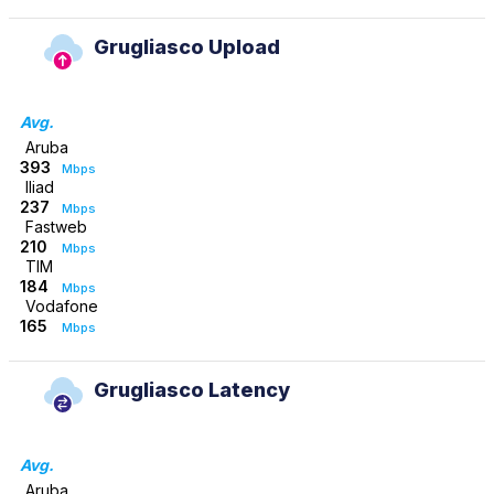
Grugliasco Upload
Avg.
Aruba
393
Mbps
Iliad
237
Mbps
Fastweb
210
Mbps
TIM
184
Mbps
Vodafone
165
Mbps
Grugliasco Latency
Avg.
Aruba