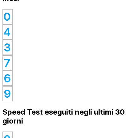
0
0
4
0
0
3
0
7
0
6
0
9
Speed Test eseguiti negli ultimi 30
giorni