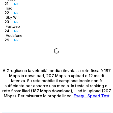
21
Ms
Iliad
22
Ms
Sky Wifi
23
Ms
Fastweb
24
Ms
Vodafone
29
Ms
A Grugliasco
la velocità media rilevata su rete fissa è 187
Mbps in download, 207 Mbps in upload e 12 ms di
latenza.
Su rete mobile il campione locale non è
sufficiente per esporre una media.
In testa al ranking di
rete fissa: Iliad (187 Mbps download), Iliad in upload (207
Mbps).
Per misurare la propria linea:
Esegui Speed Test