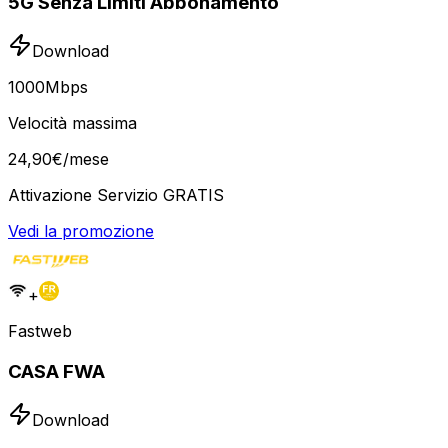
5G Senza Limiti Abbonamento
Download
1000
Mbps
Velocità massima
24
,
90
€
/mese
Attivazione Servizio GRATIS
Vedi la promozione
+
Fastweb
CASA FWA
Download