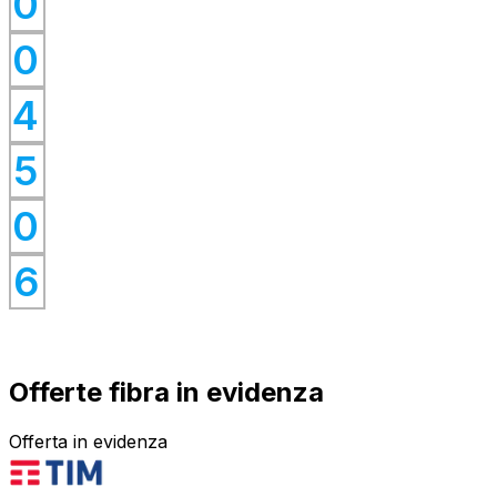
0
0
0
0
4
0
0
5
0
0
0
6
Offerte fibra in evidenza
Offerta in evidenza