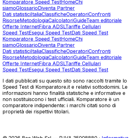
Komparatore Speed Test
Home
Chi
siamo
Glossario
Diventa Partner
Dati statistici
Italia
Classifiche
Operatori
Confronti
Risorse
Metodologia
Calcolatori
Guide
Team editoriale
Offerte Internet
Fibra ADSL
Tariffe Cellulari
Speed Test
Esegui Speed Test
Dati Speed Test
Komparatore Speed Test
Home
Chi
siamo
Glossario
Diventa Partner
Dati statistici
Italia
Classifiche
Operatori
Confronti
Risorse
Metodologia
Calcolatori
Guide
Team editoriale
Offerte Internet
Fibra ADSL
Tariffe Cellulari
Speed Test
Esegui Speed Test
Dati Speed Test
I dati pubblicati su questo sito sono raccolti tramite lo
Speed Test di Komparatore.it e relativi sottodomini. Le
informazioni hanno finalità statistiche e informative e
non sostituiscono i test ufficiali. Komparatore è un
comparatore indipendente: i marchi citati sono di
proprietà dei rispettivi titolari.