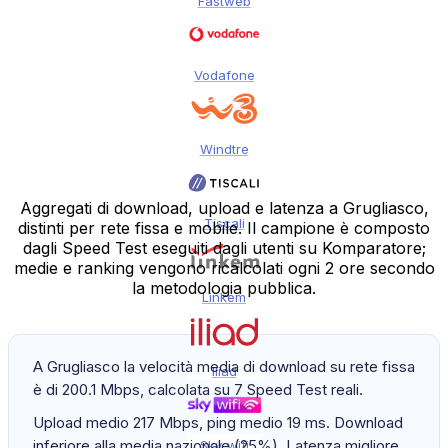
Fastweb
Vodafone
Windtre
Aggregati di download, upload e latenza a Grugliasco,
Tiscali
distinti per rete fissa e mobile. Il campione è composto
dagli Speed Test eseguiti dagli utenti su Komparatore;
medie e ranking vengono ricalcolati ogni 2 ore secondo
la metodologia pubblica.
Linkem
A Grugliasco la velocità media di download su rete fissa
Iliad
è di 200.1 Mbps, calcolata su 7 Speed Test reali.
Upload medio 217 Mbps, ping medio 19 ms. Download
inferiore alla media nazionale (25%). Latenza migliore
Sky-wifi