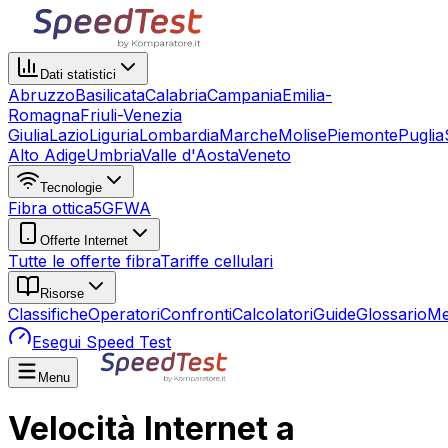
Dati statistici
Abruzzo
Basilicata
Calabria
Campania
Emilia-
Romagna
Friuli-Venezia
Giulia
Lazio
Liguria
Lombardia
Marche
Molise
Piemonte
Puglia
Alto Adige
Umbria
Valle d'Aosta
Veneto
Tecnologie
Fibra ottica
5G
FWA
Offerte Internet
Tutte le offerte fibra
Tariffe cellulari
Risorse
Classifiche
Operatori
Confronti
Calcolatori
Guide
Glossario
Me
Esegui Speed Test
Menu
Velocità Internet a