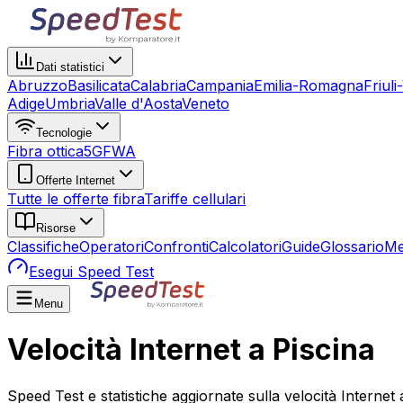
Dati statistici
Abruzzo
Basilicata
Calabria
Campania
Emilia-Romagna
Friuli
Adige
Umbria
Valle d'Aosta
Veneto
Tecnologie
Fibra ottica
5G
FWA
Offerte Internet
Tutte le offerte fibra
Tariffe cellulari
Risorse
Classifiche
Operatori
Confronti
Calcolatori
Guide
Glossario
Me
Esegui Speed Test
Menu
Velocità Internet a Piscina
Speed Test e statistiche aggiornate sulla velocità Internet 