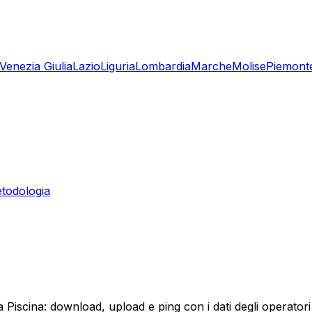
-Venezia Giulia
Lazio
Liguria
Lombardia
Marche
Molise
Piemont
todologia
a Piscina: download, upload e ping con i dati degli operatori