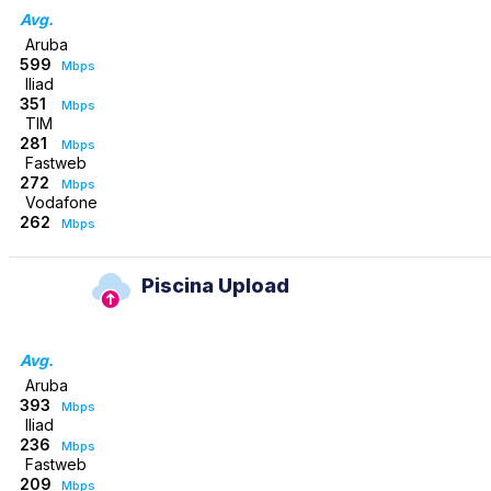
Avg.
Aruba
599
Mbps
Iliad
351
Mbps
TIM
281
Mbps
Fastweb
272
Mbps
Vodafone
262
Mbps
Piscina Upload
Avg.
Aruba
393
Mbps
Iliad
236
Mbps
Fastweb
209
Mbps