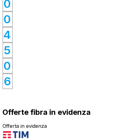
0
0
0
0
4
0
0
5
0
0
0
6
Offerte fibra in evidenza
Offerta in evidenza