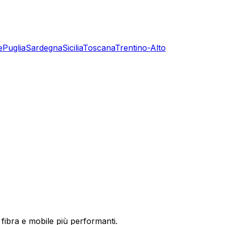
e
Puglia
Sardegna
Sicilia
Toscana
Trentino-Alto
 fibra e mobile più performanti.