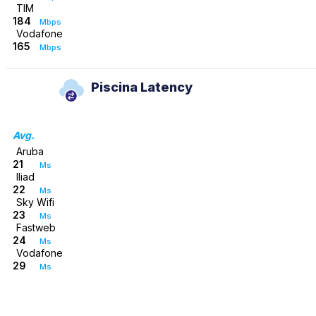
TIM
184
Mbps
Vodafone
165
Mbps
Piscina Latency
Avg.
Aruba
21
Ms
Iliad
22
Ms
Sky Wifi
23
Ms
Fastweb
24
Ms
Vodafone
29
Ms