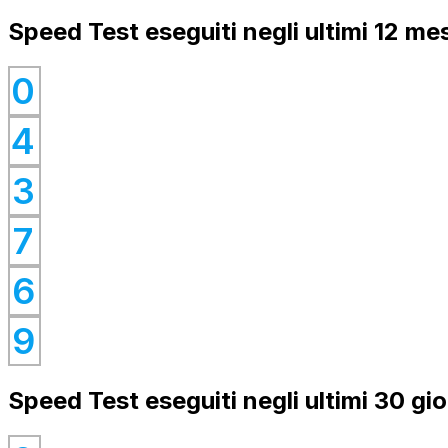
Speed Test eseguiti negli ultimi 12 mes
0
0
4
0
0
3
0
7
0
6
0
9
Speed Test eseguiti negli ultimi 30 gio