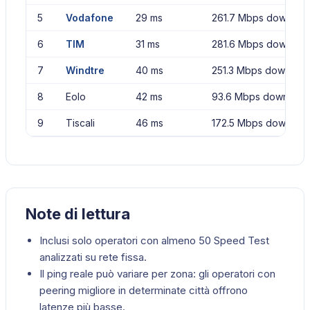
5
Vodafone
29 ms
261.7 Mbps downloa
6
TIM
31 ms
281.6 Mbps downloa
7
Windtre
40 ms
251.3 Mbps downloa
8
Eolo
42 ms
93.6 Mbps download
9
Tiscali
46 ms
172.5 Mbps downloa
Note di lettura
Inclusi solo operatori con almeno 50 Speed Test
analizzati su rete fissa.
Il ping reale può variare per zona: gli operatori con
peering migliore in determinate città offrono
latenze più basse.