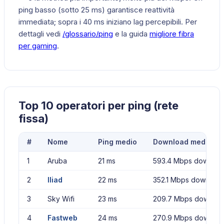
ping basso (sotto 25 ms) garantisce reattività
immediata; sopra i 40 ms iniziano lag percepibili. Per
dettagli vedi
/glossario/ping
e la guida
migliore fibra
per gaming
.
Top 10 operatori per ping (rete
fissa)
#
Nome
Ping medio
Download medio
1
Aruba
21 ms
593.4 Mbps downloa
2
Iliad
22 ms
352.1 Mbps download
3
Sky Wifi
23 ms
209.7 Mbps downloa
4
Fastweb
24 ms
270.9 Mbps downloa