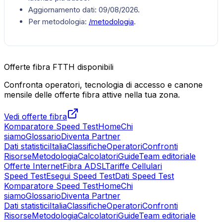
Aggiornamento dati:
09/08/2026
.
Per metodologia:
/metodologia
.
Offerte fibra FTTH disponibili
Confronta operatori, tecnologia di accesso e canone
mensile delle offerte fibra attive nella tua zona.
Vedi offerte fibra
Komparatore Speed Test
Home
Chi
siamo
Glossario
Diventa Partner
Dati statistici
Italia
Classifiche
Operatori
Confronti
Risorse
Metodologia
Calcolatori
Guide
Team editoriale
Offerte Internet
Fibra ADSL
Tariffe Cellulari
Speed Test
Esegui Speed Test
Dati Speed Test
Komparatore Speed Test
Home
Chi
siamo
Glossario
Diventa Partner
Dati statistici
Italia
Classifiche
Operatori
Confronti
Risorse
Metodologia
Calcolatori
Guide
Team editoriale